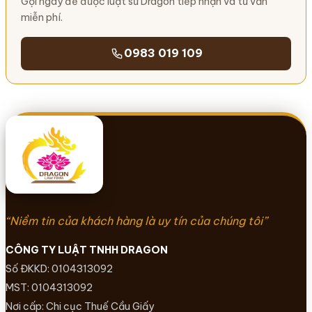
Gọi ngay để được luật sư Dragon tiếp nhận và tư vấn
miễn phí.
0983 019 109
“Niềm tin của khách hàng là uy tín của chúng tôi”
CÔNG TY LUẬT TNHH DRAGON
Số ĐKKD: 0104313092
MST: 0104313092
Nơi cấp: Chi cục Thuế Cầu Giấy