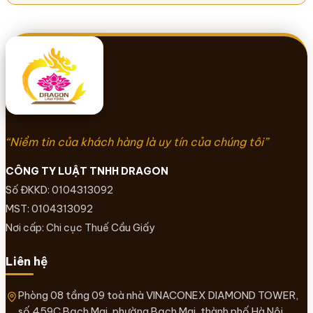
“Niềm tin của khách hàng là uy tín của chúng tôi”
CÔNG TY LUẬT TNHH DRAGON
Số ĐKKD: 0104313092
MST: 0104313092
Nơi cấp: Chi cục Thuế Cầu Giấy
Liên hệ
Phòng 08 tầng 09 toà nhà VINACONEX DIAMOND TOWER,
số 459C Bạch Mai, phường Bạch Mai, thành phố Hà Nội.