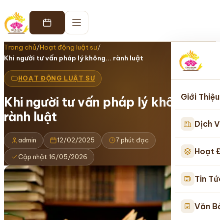
Trang chủ
/
Hoạt động luật sư
/
Khi người tư vấn pháp lý không… rành luật
HOẠT ĐỘNG LUẬT SƯ
Giới Thiệu
Khi người tư vấn pháp lý không…
rành luật
Dịch V
admin
12/02/2025
7 phút đọc
Hoạt 
Cập nhật 16/05/2026
Tin Tứ
Văn B