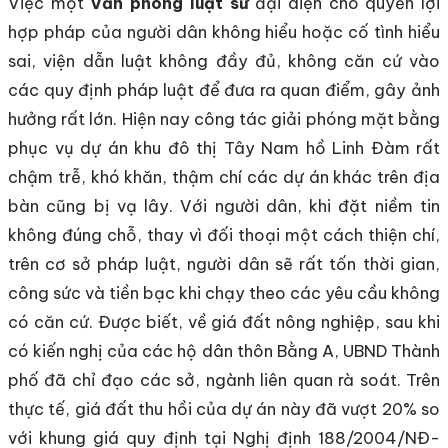
Việc một
Văn phòng luật sư
đại diện cho quyền lợi
hợp pháp của người dân không hiểu hoặc cố tình hiểu
sai, viện dẫn luật không đầy đủ, không căn cứ vào
các quy định pháp luật để đưa ra quan điểm, gây ảnh
hưởng rất lớn. Hiện nay công tác giải phóng mặt bằng
phục vụ dự án khu đô thị Tây Nam hồ Linh Đàm rất
chậm trễ, khó khăn, thậm chí các dự án khác trên địa
bàn cũng bị vạ lây. Với người dân, khi đặt niềm tin
không đúng chỗ, thay vì đối thoại một cách thiện chí,
trên cơ sở pháp luật, người dân sẽ rất tốn thời gian,
công sức và tiền bạc khi chạy theo các yêu cầu không
có căn cứ. Được biết, về giá đất nông nghiệp, sau khi
có kiến nghị của các hộ dân thôn Bằng A, UBND Thành
phố đã chỉ đạo các sở, ngành liên quan rà soát. Trên
thực tế, giá đất thu hồi của dự án này đã vượt 20% so
với khung giá quy định tại Nghị định 188/2004/NĐ-