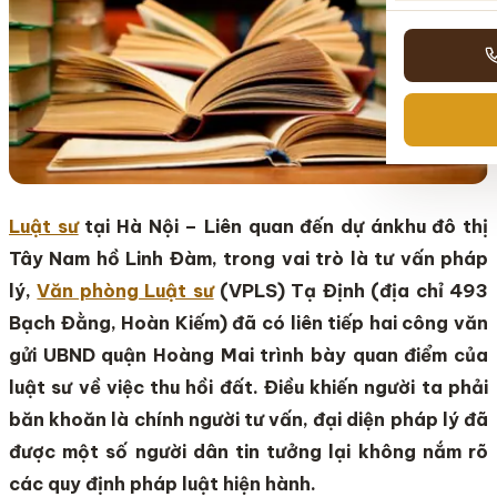
Luật sư
tại Hà Nội – Liên quan đến dự ánkhu đô thị
Tây Nam hồ Linh Đàm, trong vai trò là tư vấn pháp
lý,
Văn phòng Luật sư
(VPLS) Tạ Định (địa chỉ 493
Bạch Đằng, Hoàn Kiếm) đã có liên tiếp hai công văn
gửi UBND quận Hoàng Mai trình bày quan điểm của
luật sư về việc thu hồi đất. Điều khiến người ta phải
băn khoăn là chính người tư vấn, đại diện pháp lý đã
được một số người dân tin tưởng lại không nắm rõ
các quy định pháp luật hiện hành.