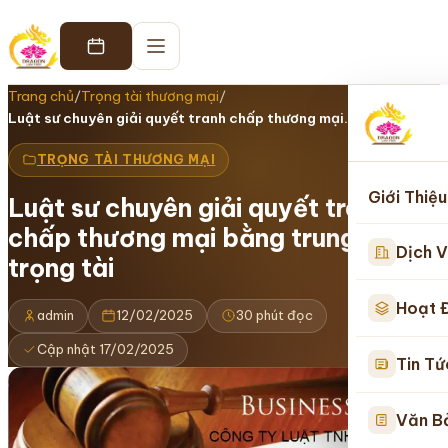
Trang chủ
/
Trọng tài thương mại
/
Luật sư chuyên giải quyết tranh chấp thương mại…
TRỌNG TÀI THƯƠNG MẠI
Giới Thiệu
Luật sư chuyên giải quyết tranh
chấp thương mại bằng trung tâm
Dịch V
trọng tài
Hoạt 
admin
12/02/2025
30 phút đọc
Cập nhật 17/02/2025
Tin Tứ
Văn B