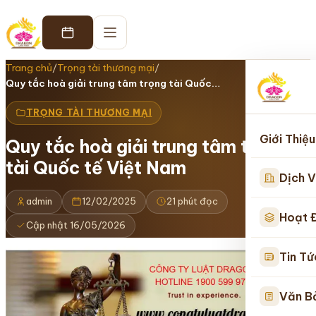
Trang chủ
/
Trọng tài thương mại
/
Quy tắc hoà giải trung tâm trọng tài Quốc…
TRỌNG TÀI THƯƠNG MẠI
Giới Thiệu
Quy tắc hoà giải trung tâm trọng
tài Quốc tế Việt Nam
Dịch V
admin
12/02/2025
21 phút đọc
Hoạt 
Cập nhật 16/05/2026
Tin Tứ
Văn B