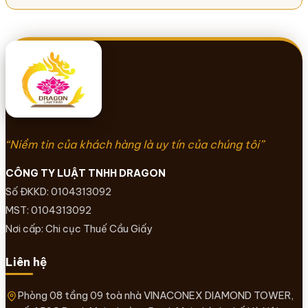
“Niềm tin của khách hàng là uy tín của chúng tôi”
CÔNG TY LUẬT TNHH DRAGON
Số ĐKKD: 0104313092
MST: 0104313092
Nơi cấp: Chi cục Thuế Cầu Giấy
Liên hệ
Phòng 08 tầng 09 toà nhà VINACONEX DIAMOND TOWER,