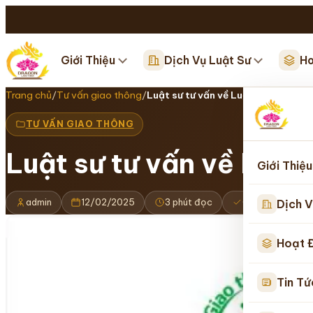
Giới Thiệu
Dịch Vụ Luật Sư
Ho
Trang chủ
/
Tư vấn giao thông
/
Luật sư tư vấn về Luật giao thôn
TƯ VẤN GIAO THÔNG
Luật sư tư vấn về Luật
Giới Thiệu
admin
12/02/2025
3 phút đọc
Cập nhật 16/0
Dịch V
Hoạt 
Tin Tứ