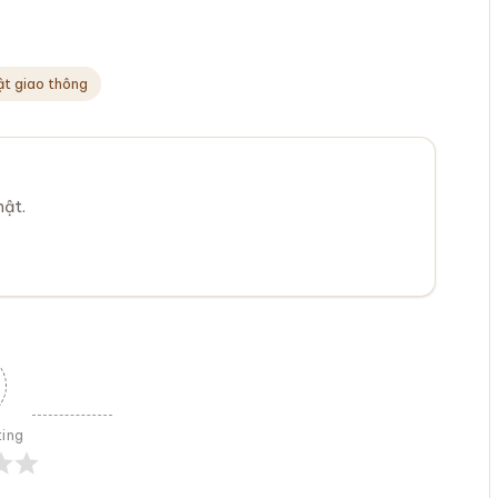
uật giao thông
mật.
ting