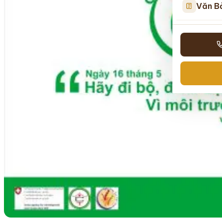
Văn B