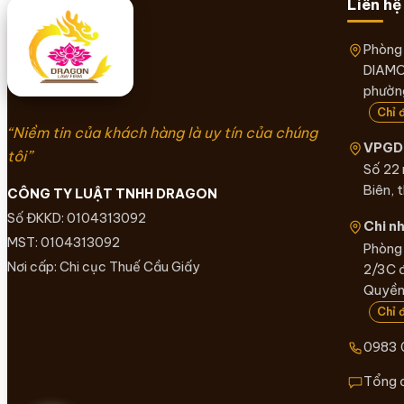
Liên hệ
Phòng
DIAMO
phường
Chỉ 
“Niềm tin của khách hàng là uy tín của chúng
VPGD 
tôi”
Số 22
Biên, 
CÔNG TY LUẬT TNHH DRAGON
Số ĐKKD: 0104313092
Chi n
MST: 0104313092
Phòng 
Nơi cấp: Chi cục Thuế Cầu Giấy
2/3C 
Quyền,
Chỉ 
0983 
Tổng 