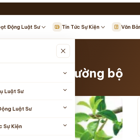
ạt Động Luật Sư
Tin Tức Sự Kiện
Văn Bả
g đường…
 giao thông đường bộ
5/2026
ụ Luật Sư
Động Luật Sư
c Sự Kiện