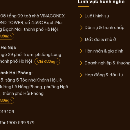
Lĩnh vực hành nghề
 08 tầng 09 toà nhà VINACONEX
Luật hình sự
ND TOWER, số 459C Bạch Mai,
Dân sự & tranh chấp
 Bạch Mai, thành phố Hà Nội.
đường ›
Đất đai & nhà ở
Hà Nội:
Hôn nhân & gia đình
 ngõ 29 phố Trạm, phường Long
thành phố Hà Nội
Chỉ đường ›
Doanh nghiệp & thươn
hánh Hải Phòng:
Hợp đồng & đầu tư
5, tầng 5 Tòa nhà Khánh Hội, lô
đường Lê Hồng Phong, phường Ngô
 thành phố Hải Phòng
đường ›
019 109
đài:
1900 599 979