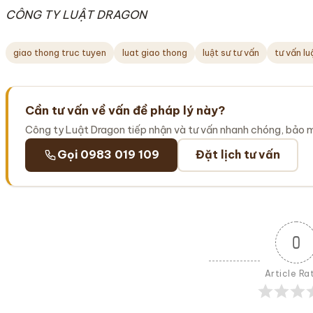
CÔNG TY LUẬT DRAGON
giao thong truc tuyen
luat giao thong
luật sư tư vấn
tư vấn l
Cần tư vấn về vấn đề pháp lý này?
Công ty Luật Dragon tiếp nhận và tư vấn nhanh chóng, bảo 
Gọi 0983 019 109
Đặt lịch tư vấn
0
Article Ra