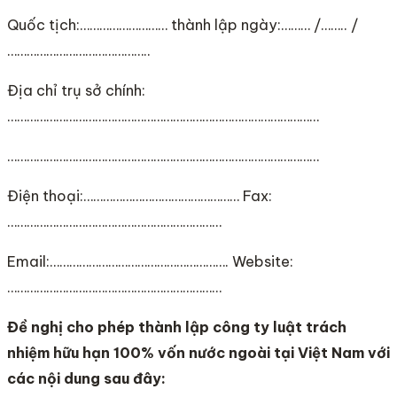
Quốc tịch:……………………… thành lập ngày:……… /…….. /
……………………………………..
Địa chỉ trụ sở chính:
……………………………………………………………………………………
……………………………………………………………………………………
Điện thoại:………………………………………… Fax:
…………………………………………………………
Email:………………………………………………. Website:
…………………………………………………………
Đề nghị cho phép thành lập công ty luật trách
nhiệm hữu hạn 100% vốn nước ngoài tại Việt Nam với
các nội dung sau đây: