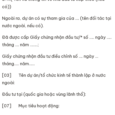
có))
Ngoài ra, dự án có sự tham gia của …. (tên đối tác tại
nước ngoài, nếu có).
Đã được cấp Giấy chứng nhận đầu tư/* số ….. ngày …..
tháng …. năm ……..;
Giấy chứng nhận đầu tư điều chỉnh số …. ngày …
tháng….. năm……
[03] Tên dự án/tổ chức kinh tế thành lập ở nước
ngoài:
Đầu tư tại (quốc gia hoặc vùng lãnh thổ):
[07] Mục tiêu hoạt động: