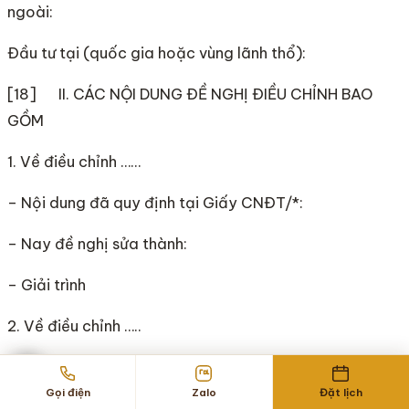
ngoài:
Đầu tư tại (quốc gia hoặc vùng lãnh thổ):
[18] II. CÁC NỘI DUNG ĐỀ NGHỊ ĐIỀU CHỈNH BAO
GỒM
1. Về điều chỉnh ……
– Nội dung đã quy định tại Giấy CNĐT/*:
– Nay đề nghị sửa thành:
– Giải trình
2. Về điều chỉnh …..
– Nội dung đã quy định tại Giấy CNĐT/*:
Gọi điện
Zalo
Đặt lịch
– Nay đề nghị sửa thành: