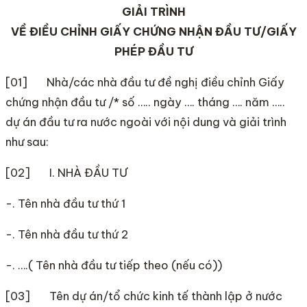
GIẢI TRÌNH
VỀ ĐIỀU CHỈNH GIẤY CHỨNG NHẬN ĐẦU TƯ/GIẤY
PHÉP ĐẦU TƯ
[01] Nhà/các nhà đầu tư đề nghị điều chỉnh Giấy
chứng nhận đầu tư /* số ….. ngày …. tháng …. năm …..
dự án đầu tư ra nước ngoài với nội dung và giải trình
như sau:
[02] I. NHÀ ĐẦU TƯ
-. Tên nhà đầu tư thứ 1
-. Tên nhà đầu tư thứ 2
-. ….( Tên nhà đầu tư tiếp theo (nếu có))
[03] Tên dự án/tổ chức kinh tế thành lập ở nước