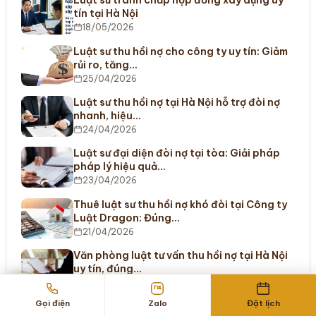
Luật sư tranh chấp hợp đồng xây dựng uy
tín tại Hà Nội
18/05/2026
Luật sư thu hồi nợ cho công ty uy tín: Giảm
rủi ro, tăng…
25/04/2026
Luật sư thu hồi nợ tại Hà Nội hỗ trợ đòi nợ
nhanh, hiệu…
24/04/2026
Luật sư đại diện đòi nợ tại tòa: Giải pháp
pháp lý hiệu quả…
23/04/2026
Thuê luật sư thu hồi nợ khó đòi tại Công ty
Luật Dragon: Đúng…
21/04/2026
Văn phòng luật tư vấn thu hồi nợ tại Hà Nội
uy tín, đúng…
19/04/2026
Gọi điện
Zalo
Đặt lịch
Dịch vụ luật sư giải quyết tranh chấp hợp