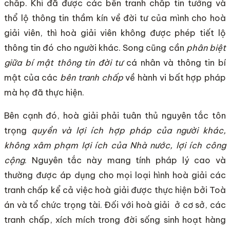
chấp. Khi đã được các bên tranh chấp tin tưởng và
thổ lộ thông tin thầm kín về đời tư của mình cho hoà
giải viên, thì hoà giải viên không được phép tiết lộ
thông tin đó cho người khác. Song cũng cần
phân biệt
giữa bí mật thông tin đời tư
cá nhân và thông tin bí
mật của các
bên tranh chấp
về hành vi bất hợp pháp
mà họ đã thực hiện.
Bên cạnh đó, hoà giải phải tuân thủ nguyên tắc tôn
trọng
quyền và lợi ích hợp pháp của người khác,
không xâm phạm lợi ích của Nhà nước, lợi ích công
cộng
. Nguyên tắc này mang tính pháp lý cao và
thường được áp dụng cho mọi loại hình hoà giải các
tranh chấp kể cả việc hoà giải được thực hiện bởi Toà
án và tổ chức trọng tài. Đối với hoà giải ở cơ sở, các
tranh chấp, xích mích trong đời sống sinh hoạt hàng