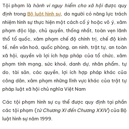
Tội phạm là
hành vi nguy hiểm cho xã hội
được quy
định trong
Bộ luật hình sự
, do người có năng lực trách
nhiệm hình sự thực hiện một cách cố ý hoặc vô ý, xâm
phạm độc lập, chủ quyền, thống nhất, toàn vẹn lãnh
thổ tổ quốc, xâm phạm chế độ chính trị, chế độ kinh
tế, nền văn hoá, quốc phòng, an ninh, trật tự, an toàn
xã hội, quyền và lợi ích hợp pháp của tổ chức, xâm
phạm tính mạng, sức khoẻ, danh dự, nhân phẩm, tự
do, tài sản, các quyền, lợi ích hợp pháp khác của
công dân, xâm phạm những lĩnh vực khác của trật tự
pháp luật xã hội chủ nghĩa Việt Nam
Các tội phạm hình sự cụ thể được quy định tại phần
các tội phạm (
từ Chương XI đến Chương XXIV
) của Bộ
luật hình sự năm 1999.