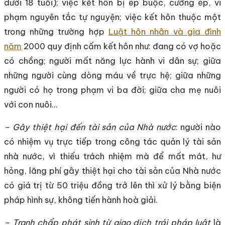
dưới 18 tuổi); việc kết hôn bị ép buộc, cưỡng ép, vi
phạm nguyên tắc tự nguyện; việc kết hôn thuộc một
trong những trường hợp
Luật hôn nhân và gia đình
năm
2000 quy định cấm kết hôn như: đang có vợ hoặc
có chồng; người mất năng lực hành vi dân sự; giữa
những người cùng dòng máu về trực hệ; giữa những
người có họ trong phạm vi ba đời; giữa cha mẹ nuôi
với con nuôi…
– Gây thiệt hại đến tài sản của Nhà nước
: người nào
có nhiệm vụ trực tiếp trong công tác quản lý tài sản
nhà nước, vì thiếu trách nhiệm mà để mất mát, hư
hỏng, lãng phí gây thiệt hại cho tài sản của Nhà nước
có giá trị từ 50 triệu đồng trở lên thì xử lý bằng biện
pháp hình sự, không tiến hành hoà giải.
– Tranh chấp phát sinh từ giao dịch trái pháp luật
là