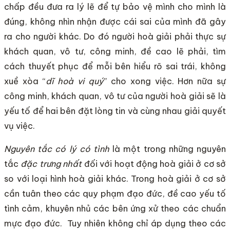
chấp đều đưa ra lý lẽ để tự bảo vệ mình cho mình là
đúng, không nhìn nhận được cái sai của mình đã gây
ra cho người khác. Do đó người hoà giải phải thực sự
khách quan, vô tư, công minh, đề cao lẽ phải, tìm
cách thuyết phục để mỗi bên hiểu rõ sai trái, không
xuề xòa “
dĩ hoà vi quý
” cho xong việc. Hơn nữa sự
công minh, khách quan, vô tư của người hoà giải sẽ là
yếu tố để hai bên đặt lòng tin và cùng nhau giải quyết
vụ việc.
Nguyên tắc có lý có tình
là một trong những nguyên
tắc
đặc trưng nhất
đối với hoạt động hoà giải ở cơ sở
so với loại hình hoà giải khác. Trong hoà giải ở cơ sở
cần tuân theo các quy phạm đạo đức, đề cao yếu tố
tình cảm, khuyên nhủ các bên ứng xử theo các chuẩn
mực đạo đức. Tuy nhiên không chỉ áp dụng theo các