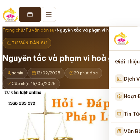
Trang chủ
/
Tư vấn dân sự
/
Nguyên tắc và phạm vi hoà giải
TƯ VẤN DÂN SỰ
Nguyên tắc và phạm vi hoà giải
Giới Thiệu
admin
12/02/2025
29 phút đọc
Dịch V
Cập nhật 16/05/2026
Hoạt 
Tin Tứ
Văn B