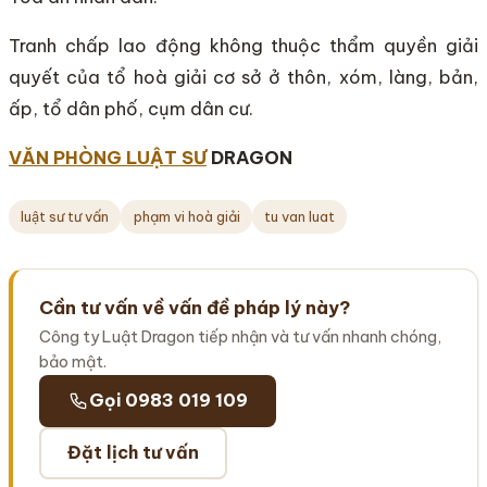
Tranh chấp lao động không thuộc thẩm quyền giải
quyết của tổ hoà giải cơ sở ở thôn, xóm, làng, bản,
ấp, tổ dân phố, cụm dân cư.
VĂN PHÒNG LUẬT SƯ
DRAGON
luật sư tư vấn
phạm vi hoà giải
tu van luat
Cần tư vấn về vấn đề pháp lý này?
Công ty Luật Dragon tiếp nhận và tư vấn nhanh chóng,
bảo mật.
Gọi 0983 019 109
Đặt lịch tư vấn