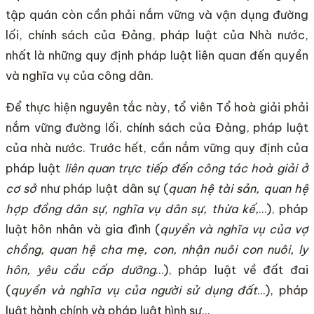
tập quán còn cần phải nắm vững và vận dụng đường
lối, chính sách của Đảng, pháp luật của Nhà nước,
nhất là những quy định pháp luật liên quan đến quyền
và nghĩa vụ của công dân.
Để thực hiện nguyên tắc này, tổ viên Tổ hoà giải phải
nắm vững đường lối, chính sách của Đảng, pháp luật
của nhà nước. Trước hết, cần nắm vững quy định của
pháp luật
liên quan trực tiếp đến công tác hoà giải ở
cơ sở
như pháp luật dân sự (
quan hệ tài sản, quan hệ
hợp đồng dân sự, nghĩa vụ dân sự, thừa kế,
…), pháp
luật hôn nhân và gia đình (
quyền và nghĩa vụ của vợ
chồng, quan hệ cha mẹ, con, nhận nuôi con nuôi, ly
hôn, yêu cầu cấp dưỡng
…), pháp luật về đất đai
(
quyền và nghĩa vụ của người sử dụng đất
…), pháp
luật hành chính và pháp luật hình sự…