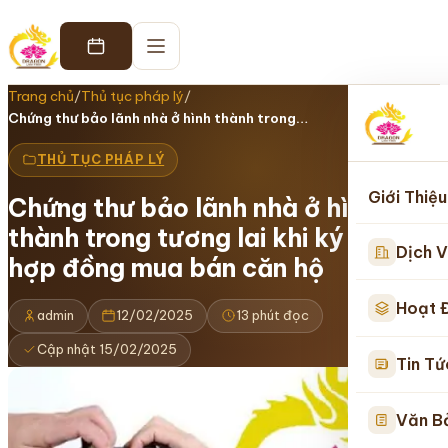
Trang chủ
/
Thủ tục pháp lý
/
Chứng thư bảo lãnh nhà ở hình thành trong…
THỦ TỤC PHÁP LÝ
Giới Thiệu
Chứng thư bảo lãnh nhà ở hình
thành trong tương lai khi ký kết
Dịch V
hợp đồng mua bán căn hộ
Hoạt 
admin
12/02/2025
13 phút đọc
Cập nhật 15/02/2025
Tin Tứ
Văn B