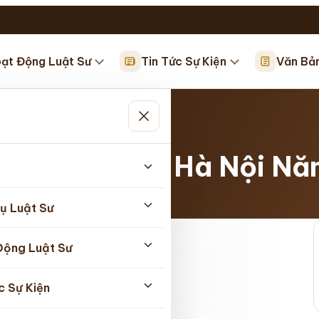
ạt Động Luật Sư
Tin Tức Sự Kiện
Văn Bả
n Hà…
 trên địa bàn Hà Nội N
ụ Luật Sư
Động Luật Sư
c Sự Kiện