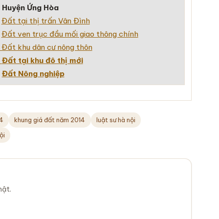
–
Huyện Ứng Hòa
+
Đất tại thị trấn Vân Đình
+
Đất ven trục đầu mối giao thông chính
Đất khu dân cư nông thôn
Đất tại khu đô thị mới
–
Đất Nông nghiệp
14
khung giá đất năm 2014
luật sư hà nội
ội
mật.