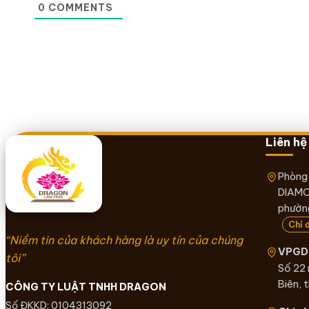
0
COMMENTS
Liên hệ
Phòng
DIAMO
phường
Chỉ 
“Niềm tin của khách hàng là uy tín của chúng
VPGD 
tôi”
Số 22
Biên, 
CÔNG TY LUẬT TNHH DRAGON
Số ĐKKD: 0104313092