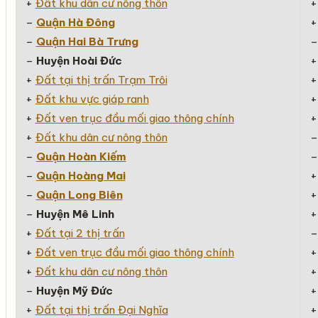
+
Đất khu dân cư nông thôn
–
Quận Hà Đông
–
Quận Hai Bà Trưng
–
Huyện Hoài Đức
+
Đất tại thị trấn Trạm Trôi
+
Đất khu vực giáp ranh
+
Đất ven trục đầu mối giao thông chính
+
Đất khu dân cư nông thôn
–
Quận Hoàn Kiếm
–
Quận Hoàng Mai
–
Quận Long Biên
–
Huyện Mê Linh
+
Đất tại 2 thị trấn
+
Đất ven trục đầu mối giao thông chính
+
Đất khu dân cư nông thôn
–
Huyện Mỹ Đức
+
Đất tại thị trấn Đại Nghĩa