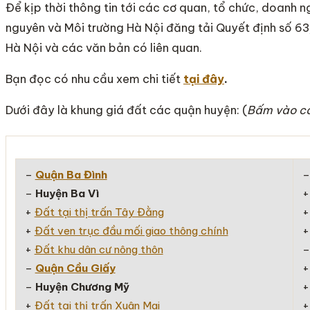
Để kịp thời thông tin tới các cơ quan, tổ chức, doanh n
nguyên và Môi trường Hà Nội đăng tải Quyết định số
Hà Nội và các văn bản có liên quan.
Bạn đọc có nhu cầu xem chi tiết
tại đây
.
Dưới đây là khung giá đất các quận huyện: (
Bấm vào cá
–
Quận Ba Đình
–
Huyện Ba Vì
+
Đất tại thị trấn Tây Đằng
+
Đất ven trục đầu mối giao thông chính
+
Đất khu dân cư nông thôn
–
Quận Cầu Giấy
–
Huyện Chương Mỹ
+
Đất tại thị trấn Xuân Mai