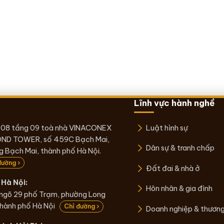
Lĩnh vực hành nghề
 08 tầng 09 toà nhà VINACONEX
Luật hình sự
ND TOWER, số 459C Bạch Mai,
Dân sự & tranh chấp
 Bạch Mai, thành phố Hà Nội.
đường ›
Đất đai & nhà ở
Hà Nội:
Hôn nhân & gia đình
 ngõ 29 phố Trạm, phường Long
thành phố Hà Nội
Chỉ đường ›
Doanh nghiệp & thươn