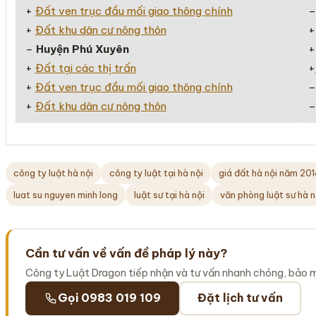
+
Đất ven trục đầu mối giao thông chính
+
Đất khu dân cư nông thôn
–
Huyện Phú Xuyên
+
Đất tại các thị trấn
+
+
Đất ven trục đầu mối giao thông chính
–
+
Đất khu dân cư nông thôn
công ty luật hà nội
công ty luật tại hà nội
giá đất hà nội năm 20
luat su nguyen minh long
luật sư tại hà nội
văn phòng luật sư hà n
Cần tư vấn về vấn đề pháp lý này?
Công ty Luật Dragon tiếp nhận và tư vấn nhanh chóng, bảo 
Gọi 0983 019 109
Đặt lịch tư vấn