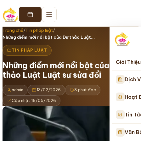
Trang chủ
/
Tin pháp luật
/
Những điểm mới nổi bật của Dự thảo Luật…
TIN PHÁP LUẬT
Giới Thiệu
Những điểm mới nổi bật của Dự
thảo Luật Luật sư sửa đổi
Dịch V
admin
13/02/2026
8 phút đọc
Hoạt 
Cập nhật 16/05/2026
Tin Tứ
Văn B