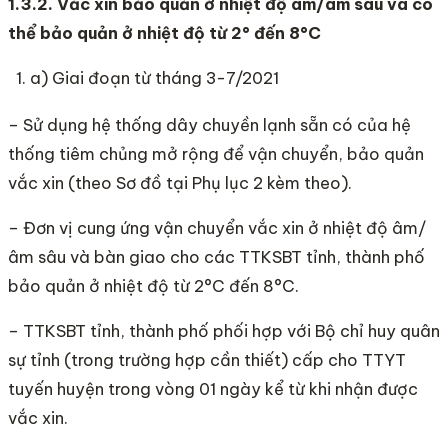
1.3.2.
V
ắc xin bảo quản
ở
nhiệt độ âm/âm sâu và có
th
ể
bảo quản
ở
nhiệt độ từ 2° đến 8°C
a) Giai đoạn từ tháng 3-7/2021
– Sử dụng hệ thống dây chuyền lạnh sẵn có của hệ
thống tiêm chủng mở rộng để vận chuyển, bảo quản
vắc xin (theo Sơ đồ tại Phụ lục 2 kèm theo).
– Đơn vị cung ứng vận chuyển vắc xin ở nhiệt độ âm/
âm sâu và bàn giao cho các TTKSBT tỉnh, thành phố
bảo quản ở nhiệt độ từ 2°C đến 8°C.
– TTKSBT tỉnh, thành phố phối hợp với Bộ chỉ huy quân
sự tỉnh (trong trường hợp cần thiết) cấp cho TTYT
tuyến huyện trong vòng 01 ngày kể từ khi nhận được
vắc xin.