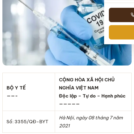
CỘNG HÒA XÃ HỘI CHỦ
BỘ Y TẾ
NGHĨA VIỆT NAM
——-
Độc lập – Tự do – Hạnh phúc
—————
Hà Nội, ngày 0
8
tháng
7
năm
Số: 3355/QĐ-BYT
20
21