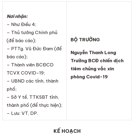
Nơi nhận:
– Như Điều 4;
– Thủ tướng Chính phủ
BỘ TRƯỞNG
(để báo cáo);
– PTTg. Vũ Đức Đam (để
Nguyễn Thanh Long
báo cáo);
Trưởng BCĐ chiến dịch
– Thành viên BCĐCD
tiêm chủng vắc xin
TCVX COVID-19;
phòng Covid-19
– UBND các tỉnh, thành
phố;
– Sở Y tế, TTKSBT tỉnh,
thành phố (để thực hiện);
– Lưu: VT, DP.
KẾ HOẠCH