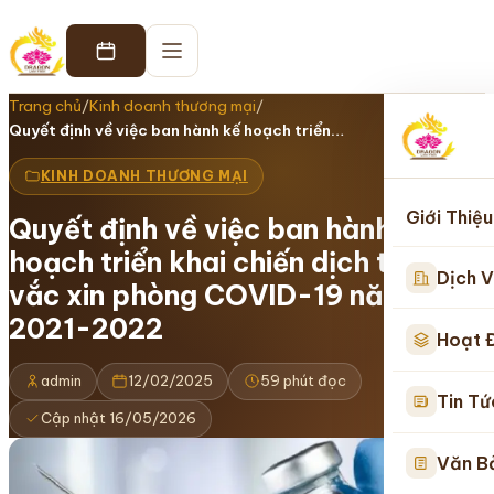
Trang chủ
/
Kinh doanh thương mại
/
Quyết định về việc ban hành kế hoạch triển…
KINH DOANH THƯƠNG MẠI
Giới Thiệu
Quyết định về việc ban hành kế
hoạch triển khai chiến dịch tiêm
Dịch V
vắc xin phòng COVID-19 năm
2021-2022
Hoạt 
admin
12/02/2025
59 phút đọc
Tin Tứ
Cập nhật 16/05/2026
Văn B