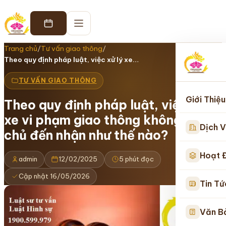
Trang chủ
/
Tư vấn giao thông
/
Theo quy định pháp luật, việc xử lý xe…
TƯ VẤN GIAO THÔNG
Giới Thiệu
Theo quy định pháp luật, việc xử lý
xe vi phạm giao thông không có
Dịch V
chủ đến nhận như thế nào?
Hoạt 
admin
12/02/2025
5 phút đọc
Cập nhật 16/05/2026
Tin Tứ
Văn B