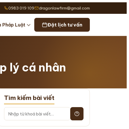
0983 019 109
dragonlawfirm@gmail.com
n Pháp Luật
Đặt lịch tư vấn
p lý cá nhân
Tìm kiếm bài viết