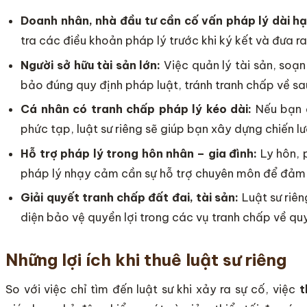
Doanh nhân, nhà đầu tư cần cố vấn pháp lý dài hạ
tra các điều khoản pháp lý trước khi ký kết và đưa r
Người sở hữu tài sản lớn:
Việc quản lý tài sản, soạ
bảo đúng quy định pháp luật, tránh tranh chấp về sa
Cá nhân có tranh chấp pháp lý kéo dài:
Nếu bạn đ
phức tạp, luật sư riêng sẽ giúp bạn xây dựng chiến l
Hỗ trợ pháp lý trong hôn nhân – gia đình:
Ly hôn, 
pháp lý nhạy cảm cần sự hỗ trợ chuyên môn để đảm 
Giải quyết tranh chấp đất đai, tài sản:
Luật sư riên
diện bảo vệ quyền lợi trong các vụ tranh chấp về quy
Những lợi ích khi thuê luật sư riêng
So với việc chỉ tìm đến luật sư khi xảy ra sự cố, việc
t