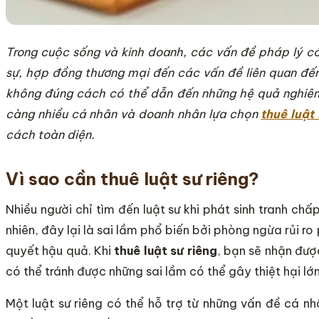
Trong cuộc sống và kinh doanh, các vấn đề pháp lý có
sự, hợp đồng thương mại đến các vấn đề liên quan đến 
không đúng cách có thể dẫn đến những hệ quả nghiêm 
càng nhiều cá nhân và doanh nhân lựa chọn
thuê luật 
cách toàn diện.
Vì sao cần thuê luật sư riêng?
Nhiều người chỉ tìm đến luật sư khi phát sinh tranh c
nhiên, đây lại là sai lầm phổ biến bởi phòng ngừa rủi ro 
quyết hậu quả. Khi
thuê luật sư riêng
, bạn sẽ nhận đượ
có thể tránh được những sai lầm có thể gây thiệt hại lớn
Một luật sư riêng có thể hỗ trợ từ những vấn đề cá nh