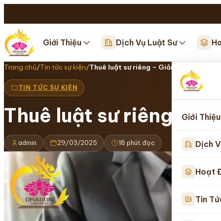
Giới Thiệu
Dịch Vụ Luật Sư
Ho
Trang chủ
/
Tin tức sự kiện
/
Thuê luật sư riêng – Giải quyết mọi vấ
TIN TỨC SỰ KIỆN
Thuê luật sư riêng – G
Giới Thiệu
admin
29/03/2025
18 phút đọc
Dịch V
Hoạt 
Tin Tứ