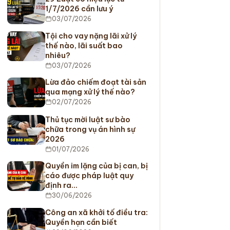
1/7/2026 cần lưu ý
03/07/2026
Tội cho vay nặng lãi xử lý
thế nào, lãi suất bao
nhiêu?
03/07/2026
Lừa đảo chiếm đoạt tài sản
qua mạng xử lý thế nào?
02/07/2026
Thủ tục mời luật sư bào
chữa trong vụ án hình sự
2026
01/07/2026
Quyền im lặng của bị can, bị
cáo được pháp luật quy
định ra…
30/06/2026
Công an xã khởi tố điều tra:
Quyền hạn cần biết