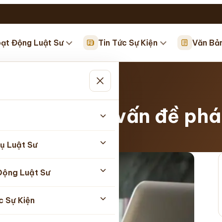
ạt Động Luật Sư
Tin Tức Sự Kiện
Văn Bả
n…
iải quyết mọi vấn đề phá
ụ Luật Sư
Động Luật Sư
c Sự Kiện