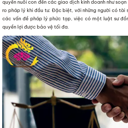
quyền nuôi con đến các giao dịch kinh doanh như soạn 
ro pháp lý khi đầu tư. Đặc biệt, với những người có tà
các vấn đề pháp lý phức tạp, việc có một luật sư đ
quyền lợi được bảo vệ tối đa.