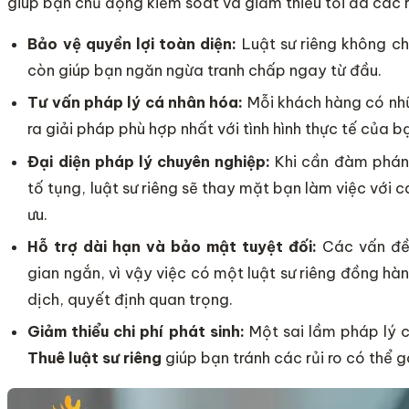
giúp bạn chủ động kiểm soát và giảm thiểu tối đa các rủ
Bảo vệ quyền lợi toàn diện:
Luật sư riêng không ch
còn giúp bạn ngăn ngừa tranh chấp ngay từ đầu.
Tư vấn pháp lý cá nhân hóa:
Mỗi khách hàng có nhữn
ra giải pháp phù hợp nhất với tình hình thực tế của b
Đại diện pháp lý chuyên nghiệp:
Khi cần đàm phán 
tố tụng, luật sư riêng sẽ thay mặt bạn làm việc với 
ưu.
Hỗ trợ dài hạn và bảo mật tuyệt đối:
Các vấn đề 
gian ngắn, vì vậy việc có một luật sư riêng đồng hà
dịch, quyết định quan trọng.
Giảm thiểu chi phí phát sinh:
Một sai lầm pháp lý c
Thuê luật sư riêng
giúp bạn tránh các rủi ro có thể gâ