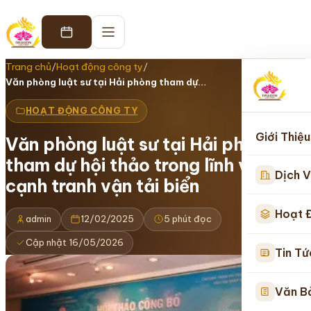
Trang chủ
/
Hoạt động công ty
/
Văn phòng luật sư tại Hải phòng tham dự…
HOẠT ĐỘNG CÔNG TY
Giới Thiệu
Văn phòng luật sư tại Hải phòng
tham dự hội thảo trong lĩnh vực
Dịch V
cạnh tranh vận tải biển
Hoạt 
admin
12/02/2025
5 phút đọc
Cập nhật 16/05/2026
Tin Tứ
Văn B