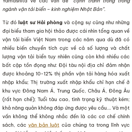
Yamashita về các vấn đề
“cạnh tranh trong trong
ngành vận tải biển – kinh nghiệm Nhật Bản”.
Từ đó
luật sư Hải phòng
và cộng sự cũng như những
đại biểu tham gia hội thảo được cái nhìn tổng quan về
vận tải biển Việt Nam trong các năm qua dù đã có
nhiều biến chuyển tích cực về cả số lượng và chất
lượng vận tải biển tuy nhiên cũng còn khá nhiều các
bất cập tồn đọng như: Đội tàu nội địa chỉ đảm nhận
được khoảng 10-12% thị phần vận tải hàng hóa xuất
nhập khẩu; Thị trường xuất nhập khẩu chỉ hạn chế ở
khu vực Đông Nam Á, Trung Quốc, Châu Á, Đông Âu
(rất hạn chế); Tuổi tàu cao, tình trạng kỹ thuật kém;
khả năng quản không đáp ứng được yêu cầu…. Và một
vấn không thể không nhắc đến là các cơ chế chính
sách, các
văn bản luật
của chúng ta trong lĩnh vực