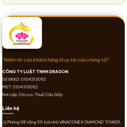
“Niềm tin của khách hàng là uy tín của chúng tôi”
CÔNG TY LUẬT TNHH DRAGON
Số ĐKKD: 0104313092
MST: 0104313092
Nơi cấp: Chi cục Thuế Cầu Giấy
Liên hệ
Phòng 08 tầng 09 toà nhà VINACONEX DIAMOND TOWER,