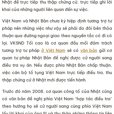
Nhật để trực tiếp thu thập chứng cứ, trực tiếp ghi lời
khai của những người liên quan đến sự việc.
Việt Nam và Nhật Bản chưa ký hiệp định tương trợ tư
pháp nên những việc như vậy sẽ phải do đôi bên thỏa
thuận qua đường ngoại giao theo nguyên tắc có đi có
lại. VKSND Tối cao là cơ quan đầu mối đảm trách
tương trợ tư pháp
ở Việt Nam
sẽ có
văn bản
gửi cơ
quan tư pháp Nhật Bản đề nghị được cử người sang
điều tra vụ án. Nếu được phía Nhật Bản chấp thuận,
việc cán bộ tố tụng Việt Nam trực tiếp điều tra, thu
thập chứng cứ ở Nhật mới được tiến hành.
Trước đó năm 2008, cơ quan công tố của Nhật cũng
có văn bản đề nghị phía Việt Nam “hợp tác điều tra”
theo hướng họ sẽ cử người sang cùng phía Việt Nam
lấy lời khai của ông Sĩ và thu thập những thông tin liên