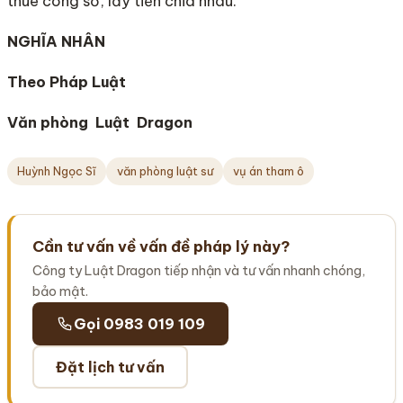
thuê công sở, lấy tiền chia nhau.
NGHĨA NHÂN
Theo Pháp Luật
Văn phòng Luật Dragon
Huỳnh Ngọc Sĩ
văn phòng luật sư
vụ án tham ô
Cần tư vấn về vấn đề pháp lý này?
Công ty Luật Dragon tiếp nhận và tư vấn nhanh chóng,
bảo mật.
Gọi 0983 019 109
Đặt lịch tư vấn