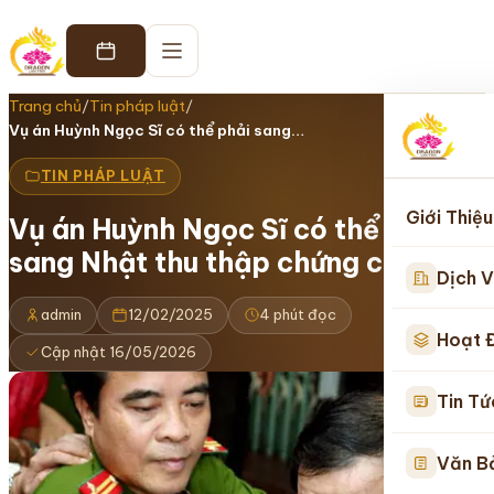
Trang chủ
/
Tin pháp luật
/
Vụ án Huỳnh Ngọc Sĩ có thể phải sang…
TIN PHÁP LUẬT
Giới Thiệu
Vụ án Huỳnh Ngọc Sĩ có thể phải
sang Nhật thu thập chứng cứ
Dịch V
admin
12/02/2025
4 phút đọc
Hoạt 
Cập nhật 16/05/2026
Tin Tứ
Văn B