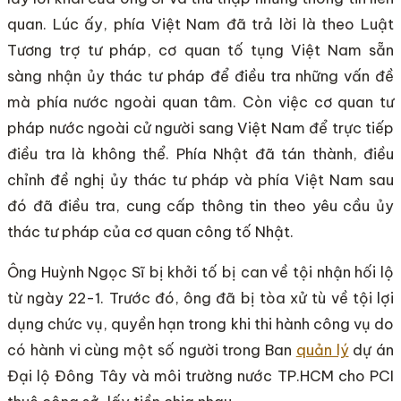
quan. Lúc ấy, phía Việt Nam đã trả lời là theo Luật
Tương trợ tư pháp, cơ quan tố tụng Việt Nam sẵn
sàng nhận ủy thác tư pháp để điều tra những vấn đề
mà phía nước ngoài quan tâm. Còn việc cơ quan tư
pháp nước ngoài cử người sang Việt Nam để trực tiếp
điều tra là không thể. Phía Nhật đã tán thành, điều
chỉnh đề nghị ủy thác tư pháp và phía Việt Nam sau
đó đã điều tra, cung cấp thông tin theo yêu cầu ủy
thác tư pháp của cơ quan công tố Nhật.
Ông Huỳnh Ngọc Sĩ bị khởi tố bị can về tội nhận hối lộ
từ ngày 22-1. Trước đó, ông đã bị tòa xử tù về tội lợi
dụng chức vụ, quyền hạn trong khi thi hành công vụ do
có hành vi cùng một số người trong Ban
quản lý
dự án
Đại lộ Đông Tây và môi trường nước TP.HCM cho PCI