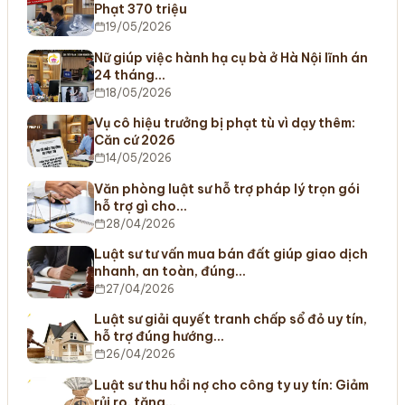
Phạt 370 triệu
19/05/2026
Nữ giúp việc hành hạ cụ bà ở Hà Nội lĩnh án
24 tháng…
18/05/2026
Vụ cô hiệu trưởng bị phạt tù vì dạy thêm:
Căn cứ 2026
14/05/2026
Văn phòng luật sư hỗ trợ pháp lý trọn gói
hỗ trợ gì cho…
28/04/2026
Luật sư tư vấn mua bán đất giúp giao dịch
nhanh, an toàn, đúng…
27/04/2026
Luật sư giải quyết tranh chấp sổ đỏ uy tín,
hỗ trợ đúng hướng…
26/04/2026
Luật sư thu hồi nợ cho công ty uy tín: Giảm
rủi ro, tăng…