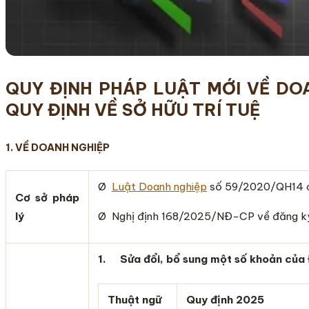
QUY ĐỊNH
PHÁP LUẬT
MỚI VỀ DO
QUY ĐỊNH VỀ SỞ HỮU TRÍ TUỆ
1. VỀ DOANH NGHIỆP
Ø
Luật Doanh nghiệp
số 59/2020/QH14 có
Cơ sở pháp
lý
Ø Nghị định 168/2025/NĐ-CP về đăng ký 
1.
Sửa đổi, bổ sung một số khoản của Đ
Thuật ngữ
Quy định 2025