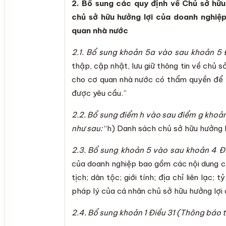
2. Bổ sung các quy định về Chủ sở hữu
chủ sở hữu hưởng lợi của doanh nghiệ
quan nhà nước
2.1. Bổ sung khoản 5a vào sau khoản 5 
thập, cập nhật, lưu giữ thông tin về chủ s
cho cơ quan nhà nước có thẩm quyền để x
được yêu cầu.”
2.2. Bổ sung điểm h vào sau điểm g khoản 
như sau:
“h) Danh sách chủ sở hữu hưởng l
2.3.
Bổ sung khoản 5 vào sau khoản 4
Đ
của doanh nghiệp bao gồm các nội dung ch
tịch; dân tộc; giới tính; địa chỉ liên lạc;
pháp lý của cá nhân chủ sở hữu hưởng lợi
2.4. Bổ sung khoản 1 Điều 31 (Thông báo 