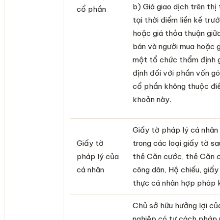
b) Giá giao dịch trên thị
cổ phần
tại thời điểm liền kề trư
hoặc giá thỏa thuận giữ
bán và người mua hoặc g
một tổ chức thẩm định g
định đối với phần vốn g
cổ phần không thuộc đi
khoản này.
Giấy tờ pháp lý cá nhân
Giấy tờ
trong các loại giấy tờ sa
pháp lý của
thẻ Căn cước, thẻ Căn 
cá nhân
công dân, Hộ chiếu, giấy
thực cá nhân hợp pháp 
Chủ sở hữu hưởng lợi củ
nghiệp có tư cách pháp 