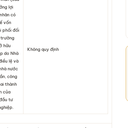
ởng lợi
 nhân có
tế vốn
i phối đối
 trường
ở hữu
Không quy định
ệp do Nhà
iều lệ và
 nhà nước
hần, công
ai thành
nh của
đầu tư
nghiệp.