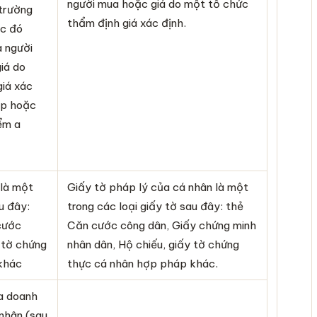
người mua hoặc giá do một tổ chức
 trường
thẩm định giá xác định.
ớc đó
a người
iá do
iá xác
óp hoặc
ểm a
 là một
Giấy tờ pháp lý của cá nhân là một
u đây:
trong các loại giấy tờ sau đây: thẻ
cước
Căn cước công dân, Giấy chứng minh
 tờ chứng
nhân dân, Hộ chiếu, giấy tờ chứng
khác
thực cá nhân hợp pháp khác.
a doanh
nhân (sau