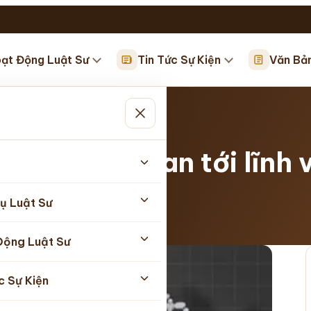
ạt Động Luật Sư
Tin Tức Sự Kiện
Văn Bả
ới…
luật liên quan tới lĩnh
ụ Luật Sư
05/2026
Động Luật Sư
c Sự Kiện