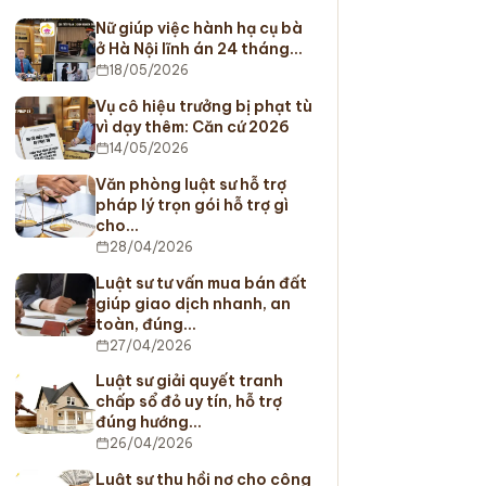
Nữ giúp việc hành hạ cụ bà
ở Hà Nội lĩnh án 24 tháng…
18/05/2026
Vụ cô hiệu trưởng bị phạt tù
vì dạy thêm: Căn cứ 2026
14/05/2026
Văn phòng luật sư hỗ trợ
pháp lý trọn gói hỗ trợ gì
cho…
28/04/2026
Luật sư tư vấn mua bán đất
giúp giao dịch nhanh, an
toàn, đúng…
27/04/2026
Luật sư giải quyết tranh
chấp sổ đỏ uy tín, hỗ trợ
đúng hướng…
26/04/2026
Luật sư thu hồi nợ cho công