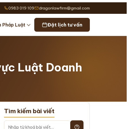
0983 019 109
dragonlawfirm@gmail.com
n Pháp Luật
Đặt lịch tư vấn
 vực Luật Doanh
Tìm kiếm bài viết