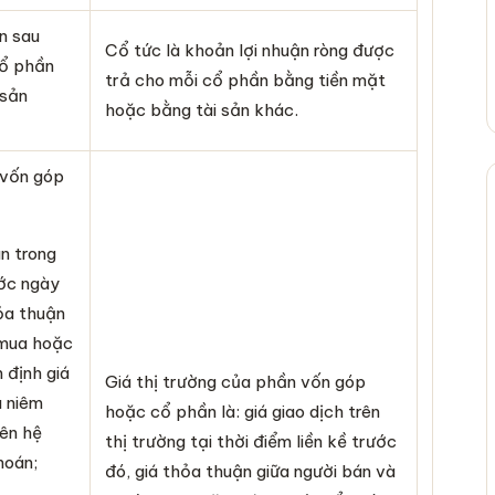
n sau
Cổ tức là khoản lợi nhuận ròng được
cổ phần
trả cho mỗi cổ phần bằng tiền mặt
 sản
hoặc bằng tài sản khác.
 vốn góp
ân trong
ước ngày
ỏa thuận
 mua hoặc
 định giá
Giá thị trường của phần vốn góp
u niêm
hoặc cổ phần là: giá giao dịch trên
rên hệ
thị trường tại thời điểm liền kề trước
hoán;
đó, giá thỏa thuận giữa người bán và