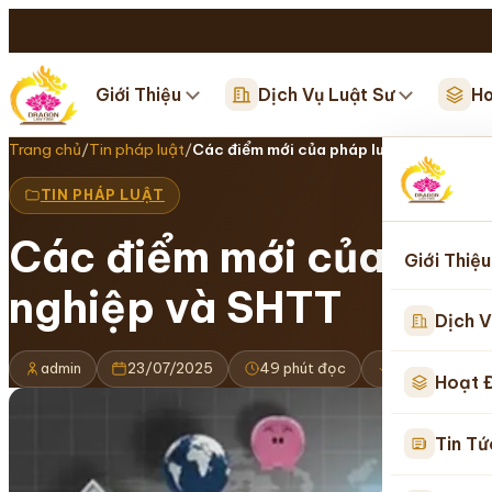
Giới Thiệu
Dịch Vụ Luật Sư
Ho
Trang chủ
/
Tin pháp luật
/
Các điểm mới của pháp luật liên quan t
TIN PHÁP LUẬT
Các điểm mới của pháp 
Giới Thiệu
nghiệp và SHTT
Dịch V
admin
23/07/2025
49 phút đọc
Cập nhật 16/
Hoạt 
Tin Tứ