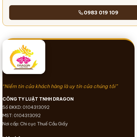
0983 019 109
“Niềm tin của khách hàng là uy tín của chúng tôi”
CÔNG TY LUẬT TNHH DRAGON
Số ĐKKD: 0104313092
MST: 0104313092
Nơi cấp: Chi cục Thuế Cầu Giấy