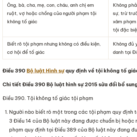
Ông, bà, cha, mẹ, con, cháu, anh chị em
Không phải
ruột, vợ hoặc chồng của người phạm tội
sự, trừ trư
không tố giác
xâm phạm a
tội đặc bi
Biết rõ tội phạm nhưng không có điều kiện,
Không đủ y
cơ hội để tố giác
danh tại Đ
Điều 390
Bộ luật Hình sự
quy định về tội không tố giá
Chi tiết Điều 390 Bộ luật hình sự 2015 sửa đổi bổ sun
Điều 390. Tội không tố giác tội phạm
Người nào biết rõ một trong các tội phạm quy định 
3 Điều 14 của Bộ luật này đang được chuẩn bị hoặc 
phạm quy định tại Điều 389 của Bộ luật này đang đ