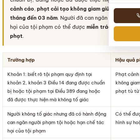
cảnh cáo
,
phạt cải tạo không giam giữ đến 03 nă
tháng đến 03 năm
. Người đã can ngăn người phạm 
hại của tội phạm có thể được
miễn trách nhiệm hì
phạt
.
Trường hợp
Hậu quả p
Khoản 1: biết rõ tội phạm quy định tại
Phạt cảnh 
khoản 2, khoản 3 Điều 14 đang được chuẩn
không gia
bị hoặc tội phạm tại Điều 389 đang hoặc
phạt tù từ
đã được thực hiện mà không tố giác
Người không tố giác nhưng đã có hành động
Có thể đượ
can ngăn người phạm tội hoặc hạn chế tác
hình sự ho
hại của tội phạm