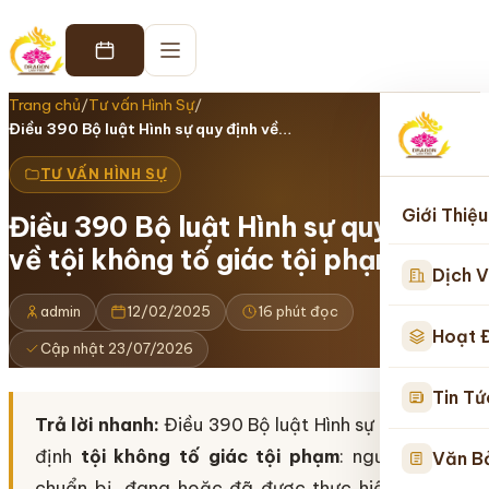
Trang chủ
/
Tư vấn Hình Sự
/
Điều 390 Bộ luật Hình sự quy định về…
TƯ VẤN HÌNH SỰ
Giới Thiệu
Điều 390 Bộ luật Hình sự quy định
về tội không tố giác tội phạm
Dịch V
admin
12/02/2025
16 phút đọc
Hoạt 
Cập nhật 23/07/2026
Tin Tứ
Trả lời nhanh:
Điều 390 Bộ luật Hình sự 2015 (sửa đ
định
tội không tố giác tội phạm
: người biết rõ
Văn B
chuẩn bị, đang hoặc đã được thực hiện mà không