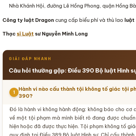
Nhà Khánh Hội, đường Lê Hồng Phong, quận Hồng Bà
Công ty luật Dragon
cung cấp biểu phí và thù lao
luật
Thạc
sĩ Luật
sư Nguyễn Minh Long
GIẢI ĐÁP NHANH
Câu hỏi thường gặp: Điều 390 Bộ luật Hình s
Hành vi nào cấu thành tội không tố giác tội 
1
390?
Đó là hành vi không hành động: không báo cho cơ
về một tội phạm mà mình biết rõ đang được chuẩn
hiện hoặc đã được thực hiện. Tội phạm không tố giá
quy định tại Điều 389 Bộ luật Hình sự. Chỉ cấu thành 