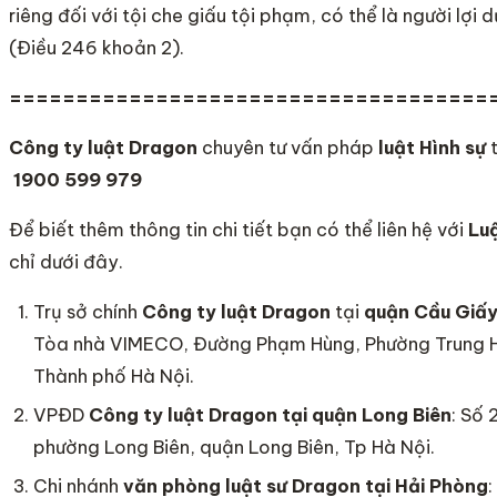
riêng đối với tội che giấu tội phạm, có thể là người lợi
(Điều 246 khoản 2).
====================================
Công ty luật Dragon
chuyên tư vấn pháp
luật Hình sự
t
1900 599 979
Để biết thêm thông tin chi tiết bạn có thể liên hệ với
Luậ
chỉ dưới đây.
Trụ sở chính
Công ty
luật Dragon
tại
quận Cầu Giấ
Tòa nhà VIMECO, Đường Phạm Hùng, Phường Trung 
Thành phố Hà Nội.
VPĐD
Công ty luật Dragon
tại quận Long Biên
: Số
phường Long Biên, quận Long Biên, Tp Hà Nội.
Chi nhánh
văn phòng luật sư Dragon tại Hải Phòng