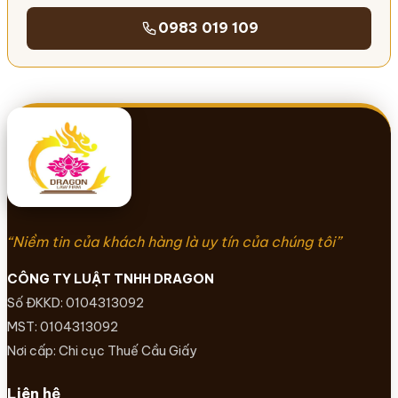
0983 019 109
“Niềm tin của khách hàng là uy tín của chúng tôi”
CÔNG TY LUẬT TNHH DRAGON
Số ĐKKD: 0104313092
MST: 0104313092
Nơi cấp: Chi cục Thuế Cầu Giấy
Liên hệ