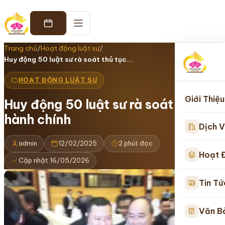
Trang chủ
/
Hoạt động luật sư
/
Huy động 50 luật sư rà soát thủ tục…
HOẠT ĐỘNG LUẬT SƯ
Giới Thiệu
Huy động 50 luật sư rà soát thủ tục
hành chính
Dịch V
admin
12/02/2025
2 phút đọc
Hoạt 
Cập nhật 16/05/2026
Tin Tứ
Văn B