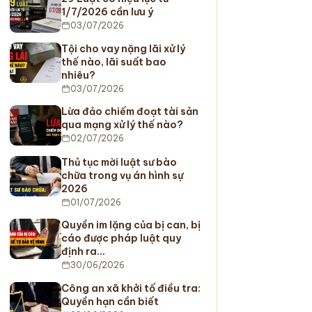
1/7/2026 cần lưu ý
03/07/2026
Tội cho vay nặng lãi xử lý
thế nào, lãi suất bao
nhiêu?
03/07/2026
Lừa đảo chiếm đoạt tài sản
qua mạng xử lý thế nào?
02/07/2026
Thủ tục mời luật sư bào
chữa trong vụ án hình sự
2026
01/07/2026
Quyền im lặng của bị can, bị
cáo được pháp luật quy
định ra…
30/06/2026
Công an xã khởi tố điều tra:
Quyền hạn cần biết