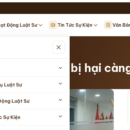
ạt Động Luật Sư
Tin Tức Sự Kiện
Văn Bả
 bảo vệ người bị hại cà
ật 21/04/2026
ụ Luật Sư
Động Luật Sư
c Sự Kiện