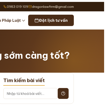
0983 019 109
dragonlawfirm@gmail.com
n Pháp Luật
Đặt lịch tư vấn
ng sớm càng tốt?
Tìm kiếm bài viết