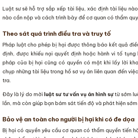
Luật sư sẽ hỗ trợ sắp xếp tài liệu, xác định tài liệu nà
nào cần nộp và cách trình bày để cơ quan có thẩm quyề
Theo sát quá trình điều tra và truy tố
Pháp luật cho phép bị hại được thông báo kết quả điề
định, được khiếu nại quyết định hoặc hành vi tố tụng 
pháp của bị hại cũng có quyền có mặt khi lấy lời kha
chụp những tài liệu trong hồ sơ vụ án liên quan đến việc
tra.
Đây là lý do mời
luật sư tư vấn vụ án hình sự
từ sớm luô
lần, mà còn giúp bạn bám sát tiến độ và phát hiện sớm
Bảo vệ an toàn cho người bị hại khi có đe dọa
Bị hại có quyền yêu cầu cơ quan có thẩm quyền tiến h