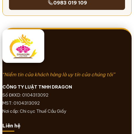
0983 019 109
“Niềm tin của khách hàng là uy tín của chúng tôi”
CÔNG TY LUẬT TNHH DRAGON
Số ĐKKD: 0104313092
MST: 0104313092
Nơi cấp: Chi cục Thuế Cầu Giấy
Liên hệ