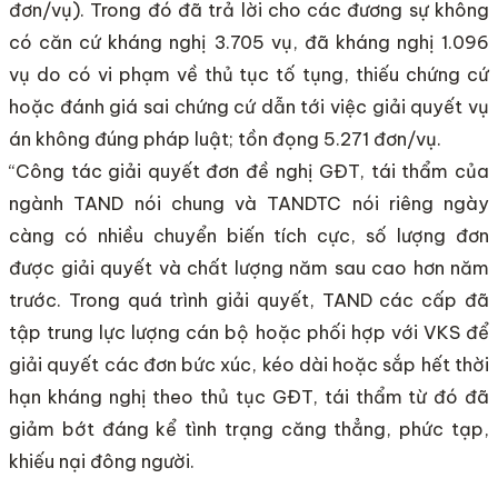
đơn/vụ). Trong đó đã trả lời cho các đương sự không
có căn cứ kháng nghị 3.705 vụ, đã kháng nghị 1.096
vụ do có vi phạm về thủ tục tố tụng, thiếu chứng cứ
hoặc đánh giá sai chứng cứ dẫn tới việc giải quyết vụ
án không đúng pháp luật; tồn đọng 5.271 đơn/vụ.
“Công tác giải quyết đơn đề nghị GĐT, tái thẩm của
ngành TAND nói chung và TANDTC nói riêng ngày
càng có nhiều chuyển biến tích cực, số lượng đơn
được giải quyết và chất lượng năm sau cao hơn năm
trước. Trong quá trình giải quyết, TAND các cấp đã
tập trung lực lượng cán bộ hoặc phối hợp với VKS để
giải quyết các đơn bức xúc, kéo dài hoặc sắp hết thời
hạn kháng nghị theo thủ tục GĐT, tái thẩm từ đó đã
giảm bớt đáng kể tình trạng căng thẳng, phức tạp,
khiếu nại đông người.