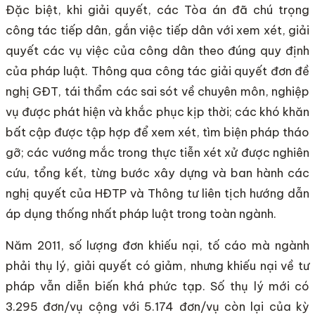
Đặc biệt, khi giải quyết, các Tòa án đã chú trọng
công tác tiếp dân, gắn việc tiếp dân với xem xét, giải
quyết các vụ việc của công dân theo đúng quy định
của pháp luật. Thông qua công tác giải quyết đơn đề
nghị GĐT, tái thẩm các sai sót về chuyên môn, nghiệp
vụ được phát hiện và khắc phục kịp thời; các khó khăn
bất cập được tập hợp để xem xét, tìm biện pháp tháo
gỡ; các vướng mắc trong thực tiễn xét xử được nghiên
cứu, tổng kết, từng bước xây dựng và ban hành các
nghị quyết của HĐTP và Thông tư liên tịch hướng dẫn
áp dụng thống nhất pháp luật trong toàn ngành.
Năm 2011, số lượng đơn khiếu nại, tố cáo mà ngành
phải thụ lý, giải quyết có giảm, nhưng khiếu nại về tư
pháp vẫn diễn biến khá phức tạp. Số thụ lý mới có
3.295 đơn/vụ cộng với 5.174 đơn/vụ còn lại của kỳ