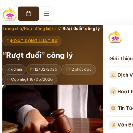
Trang chủ
/
Hoạt động luật sư
/
“Rượt đuổi” công lý
HOẠT ĐỘNG LUẬT SƯ
“Rượt đuổi” công lý
Giới Thiệu
admin
12/02/2025
12 phút đọc
Dịch V
Cập nhật 16/05/2026
Hoạt 
Tin Tứ
Văn B