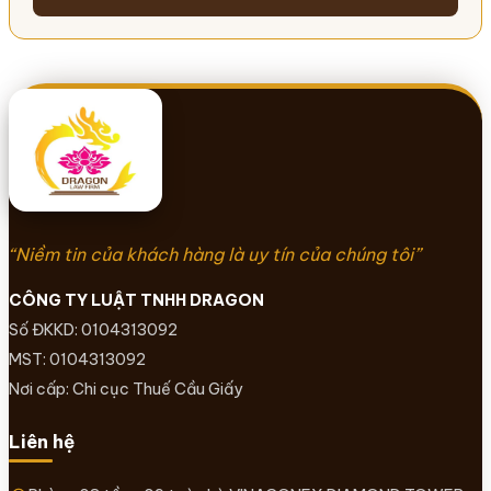
“Niềm tin của khách hàng là uy tín của chúng tôi”
CÔNG TY LUẬT TNHH DRAGON
Số ĐKKD: 0104313092
MST: 0104313092
Nơi cấp: Chi cục Thuế Cầu Giấy
Liên hệ