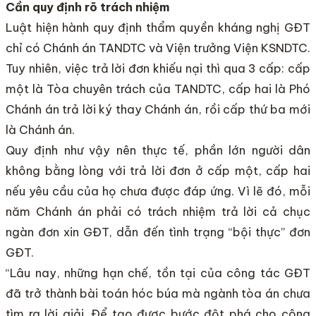
Cần quy định rõ trách nhiệm
Luật hiện hành quy định thẩm quyền kháng nghị GĐT
chỉ có Chánh án TANDTC và Viện trưởng Viện KSNDTC.
Tuy nhiên, việc trả lời đơn khiếu nại thì qua 3 cấp: cấp
một là Tòa chuyên trách của TANDTC, cấp hai là Phó
Chánh án trả lời ký thay Chánh án, rồi cấp thứ ba mới
là Chánh án.
Quy định như vậy nên thực tế, phần lớn người dân
không bằng lòng với trả lời đơn ở cấp một, cấp hai
nếu yêu cầu của họ chưa được đáp ứng. Vì lẽ đó, mỗi
năm Chánh án phải có trách nhiệm trả lời cả chục
ngàn đơn xin GĐT, dẫn đến tình trạng “bội thực” đơn
GĐT.
“Lâu nay, những hạn chế, tồn tại của công tác GĐT
đã trở thành bài toán hóc búa mà ngành tòa án chưa
tìm ra lời giải. Để tạo được bước đột phá cho công