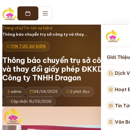
Trang chủ
/
Tin tức sự kiện
/
Thông báo chuyển trụ sở công ty và thay…
TIN TỨC SỰ KIỆN
Giới Thiệu
Thông báo chuyển trụ sở công ty
và thay đổi giấy phép ĐKKD của
Dịch V
Công ty TNHH Dragon
Hoạt 
admin
04/04/2025
2 phút đọc
Cập nhật 16/05/2026
Tin Tứ
Văn B