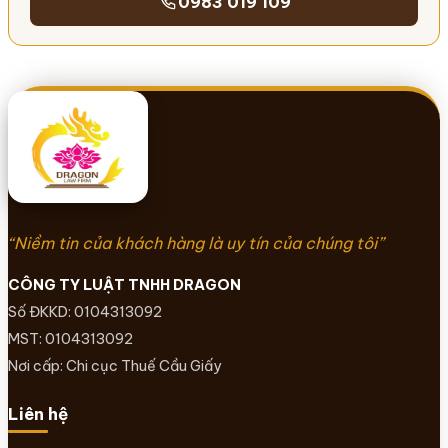
0983 019 109
“Niềm tin của khách hàng là uy tín của chúng tôi”
CÔNG TY LUẬT TNHH DRAGON
Số ĐKKD: 0104313092
MST: 0104313092
Nơi cấp: Chi cục Thuế Cầu Giấy
Liên hệ