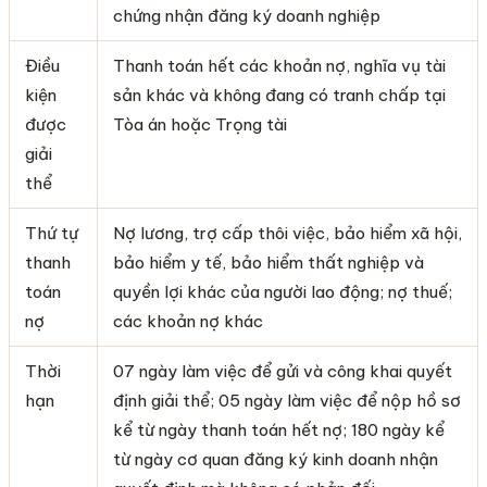
chứng nhận đăng ký doanh nghiệp
Điều
Thanh toán hết các khoản nợ, nghĩa vụ tài
kiện
sản khác và không đang có tranh chấp tại
được
Tòa án hoặc Trọng tài
giải
thể
Thứ tự
Nợ lương, trợ cấp thôi việc, bảo hiểm xã hội,
thanh
bảo hiểm y tế, bảo hiểm thất nghiệp và
toán
quyền lợi khác của người lao động; nợ thuế;
nợ
các khoản nợ khác
Thời
07 ngày làm việc để gửi và công khai quyết
hạn
định giải thể; 05 ngày làm việc để nộp hồ sơ
kể từ ngày thanh toán hết nợ; 180 ngày kể
từ ngày cơ quan đăng ký kinh doanh nhận