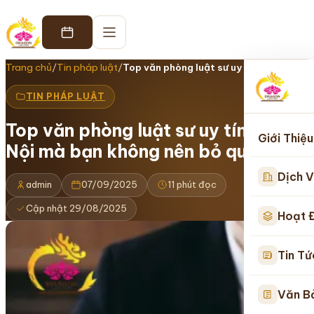
Trang chủ
/
Tin pháp luật
/
Top văn phòng luật sư uy tín tại Hà…
TIN PHÁP LUẬT
Top văn phòng luật sư uy tín tại Hà
Giới Thiệu
Nội mà bạn không nên bỏ qua
Dịch V
admin
07/09/2025
11 phút đọc
Cập nhật 29/08/2025
Hoạt 
Tin Tứ
Văn B