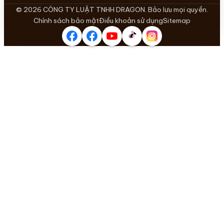
© 2026 CÔNG TY LUẬT TNHH DRAGON. Bảo lưu mọi quyền.
Chính sách bảo mật
Điều khoản sử dụng
Sitemap