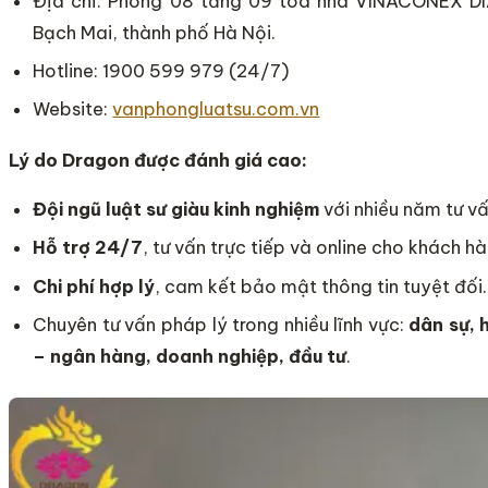
Địa chỉ: Phòng 08 tầng 09 toà nhà VINACONEX 
Bạch Mai, thành phố Hà Nội.
Hotline: 1900 599 979 (24/7)
Website:
vanphongluatsu.com.vn
Lý do Dragon được đánh giá cao:
Đội ngũ luật sư giàu kinh nghiệm
với nhiều năm tư vấ
Hỗ trợ 24/7
, tư vấn trực tiếp và online cho khách h
Chi phí hợp lý
, cam kết bảo mật thông tin tuyệt đối.
Chuyên tư vấn pháp lý trong nhiều lĩnh vực:
dân sự, h
– ngân hàng, doanh nghiệp, đầu tư
.