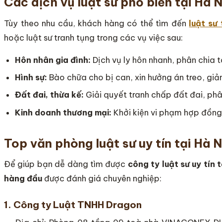
Các dịch vụ luật sư phổ biến tại Hà N
Tùy theo nhu cầu, khách hàng có thể tìm đến
luật sư
hoặc luật sư tranh tụng trong các vụ việc sau:
Hôn nhân gia đình:
Dịch vụ ly hôn nhanh, phân chia t
Hình sự:
Bào chữa cho bị can, xin hưởng án treo, giả
Đất đai, thừa kế:
Giải quyết tranh chấp đất đai, phâ
Kinh doanh thương mại:
Khởi kiện vi phạm hợp đồng
Top văn phòng luật sư uy tín tại Hà N
Để giúp bạn dễ dàng tìm được
công ty luật sư uy tín 
hàng đầu
được đánh giá chuyên nghiệp:
1. Công ty Luật TNHH Dragon