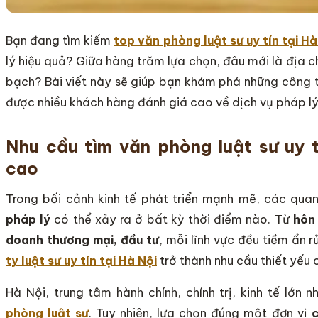
Bạn đang tìm kiếm
top văn phòng luật sư uy tín tại Hà
lý hiệu quả? Giữa hàng trăm lựa chọn, đâu mới là địa ch
bạch? Bài viết này sẽ giúp bạn khám phá những công ty
được nhiều khách hàng đánh giá cao về dịch vụ pháp lý
Nhu cầu tìm văn phòng luật sư uy t
cao
Trong bối cảnh kinh tế phát triển mạnh mẽ, các qu
pháp lý
có thể xảy ra ở bất kỳ thời điểm nào. Từ
hôn 
doanh thương mại, đầu tư
, mỗi lĩnh vực đều tiềm ẩn r
ty luật sư uy tín tại Hà Nội
trở thành nhu cầu thiết yếu
Hà Nội, trung tâm hành chính, chính trị, kinh tế lớn
phòng luật sư
. Tuy nhiên, lựa chọn đúng một đơn vị
c