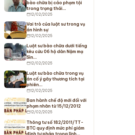
bào chữa bị cáo phạm tội
trong trạng thái…
12/02/2025
Vai trò của luật sư trong vụ
án hình sự
12/02/2025
Luật sư bào chữa dưới tiếng
kêu cứu 06 hộ dân Nậm mạ
Sìn…
12/02/2025
Luật sư bào chữa trong vụ
án cố ý gây thương tích tại
phiên…
12/02/2025
Ban hành chế độ mới đối với
phạm nhân từ 15/12/2012
12/02/2025
Thông tư số 182/2011/TT-
BTC quy định mức phí giám
định tư pháp trong lĩnh…