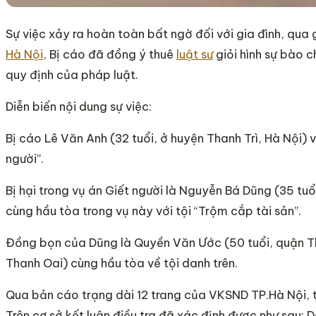
Sự việc xảy ra hoàn toàn bất ngờ đối với gia đình, qua g
Hà Nội
, Bị cáo đã đồng ý thuê
luật sư
giỏi hình sự bào c
quy định của pháp luật.
Diễn biến nội dung sự việc:
Bị cáo Lê Văn Anh (32 tuổi, ở huyện Thanh Trì, Hà Nội) 
người”.
Bị hại trong vụ án Giết người là Nguyễn Bá Dũng (35 tuổ
cùng hầu tòa trong vụ này với tội “Trộm cắp tài sản”.
Đồng bọn của Dũng là Quyền Văn Ước (50 tuổi, quận T
Thanh Oai) cùng hầu tòa về tội danh trên.
Qua bản cáo trạng dài 12 trang của VKSND TP.Hà Nội, tộ
Trên cơ sở kết luận điều tra đã xác định được như sau: Do