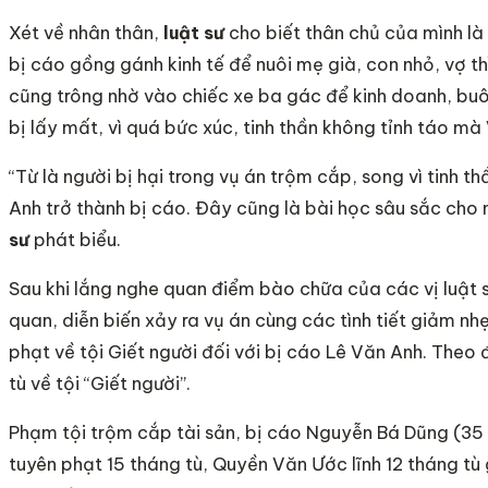
Xét về nhân thân,
luật sư
cho biết thân chủ của mình là n
bị cáo gồng gánh kinh tế để nuôi mẹ già, con nhỏ, vợ th
cũng trông nhờ vào chiếc xe ba gác để kinh doanh, bu
bị lấy mất, vì quá bức xúc, tinh thần không tỉnh táo 
“Từ là người bị hại trong vụ án trộm cắp, song vì tinh 
Anh trở thành bị cáo. Đây cũng là bài học sâu sắc cho
sư
phát biểu.
Sau khi lắng nghe quan điểm bào chữa của các vị luật
quan, diễn biến xảy ra vụ án cùng các tình tiết giảm n
phạt về tội Giết người đối với bị cáo Lê Văn Anh. Theo
tù về tội “Giết người”.
Phạm tội trộm cắp tài sản, bị cáo Nguyễn Bá Dũng (35 
tuyên phạt 15 tháng tù, Quyền Văn Ước lĩnh 12 tháng tù