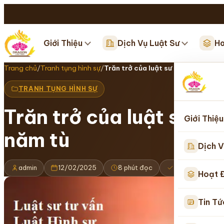
Giới Thiệu
Dịch Vụ Luật Sư
Ho
Trang chủ
/
Tranh tụng hình sự
/
Trăn trở của luật sư bào chữa về v
TRANH TỤNG HÌNH SỰ
Trăn trở của luật sư b
Giới Thiệu
năm tù
Dịch V
admin
12/02/2025
8 phút đọc
Cập nhật 16/0
Hoạt 
Tin Tứ