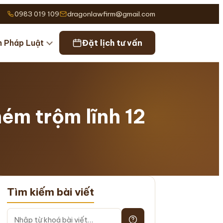
0983 019 109
dragonlawfirm@gmail.com
n Pháp Luật
Đặt lịch tư vấn
hém trộm lĩnh 12
Tìm kiếm bài viết