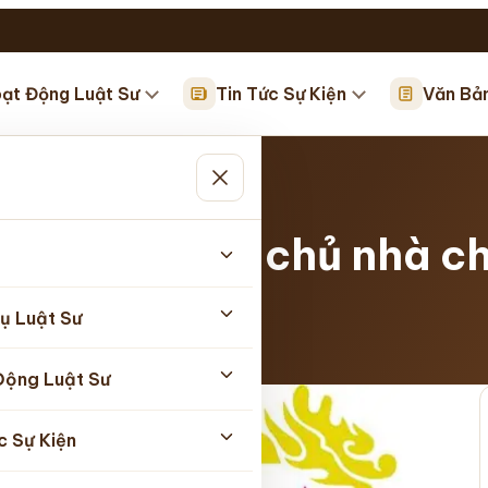
ạt Động Luật Sư
Tin Tức Sự Kiện
Văn Bả
ụ…
ào chữa về vụ chủ nhà c
ụ Luật Sư
5/2026
Động Luật Sư
c Sự Kiện