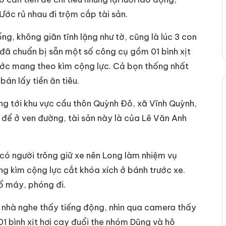
c rủ nhau đi trộm cắp tài sản.
 không giãn tĩnh lặng như tờ, cũng là lúc 3 con
 đã chuẩn bị sẵn một số công cụ gồm 01 bình xịt
 Ước mang theo kìm cộng lực. Cả bọn thống nhất
án lấy tiền ăn tiêu.
g tới khu vực cầu thôn Quỳnh Đô, xã Vĩnh Quỳnh,
c để ở ven đường, tài sản này là của Lê Văn Anh
có người trông giữ xe nên Long làm nhiệm vụ
ng kìm cộng lực cắt khóa xích ở bánh trước xe.
ổ máy, phóng đi.
 nhà nghe thấy tiếng động, nhìn qua camera thấy
01 bình xịt hơi cay đuổi the nhóm Dũng và hô