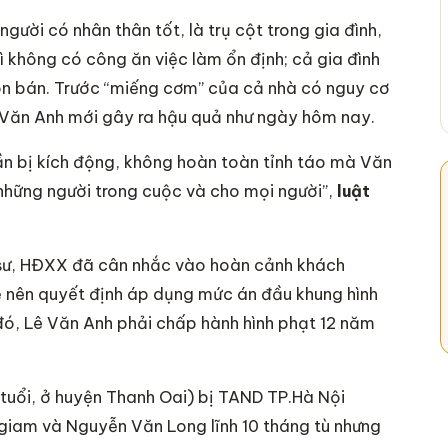
gười có nhân thân tốt, là trụ cột trong gia đình,
ì không có công ăn việc làm ổn định; cả gia đình
ôn bán. Trước “miếng cơm” của cả nhà có nguy cơ
mà Văn Anh mới gây ra hậu quả như ngày hôm nay.
thần bị kích động, không hoàn toàn tỉnh táo mà Văn
 những người trong cuộc và cho mọi người”,
luật
 sư, HĐXX đã cân nhắc vào hoàn cảnh khách
hẹ nên quyết định áp dụng mức án đầu khung hình
 đó, Lê Văn Anh phải chấp hành hình phạt 12 năm
tuổi, ở huyện Thanh Oai) bị TAND TP.Hà Nội
 giam và Nguyễn Văn Long lĩnh 10 tháng tù nhưng