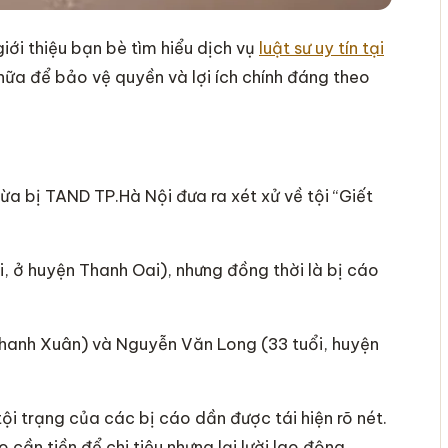
iới thiệu bạn bè tìm hiểu dịch vụ
luật sư uy tín tại
hữa để bảo vệ quyền và lợi ích chính đáng theo
vừa bị TAND TP.Hà Nội đưa ra xét xử về tội “Giết
i, ở huyện Thanh Oai), nhưng đồng thời là bị cáo
hanh Xuân) và Nguyễn Văn Long (33 tuổi, huyện
i trạng của các bị cáo dần được tái hiện rõ nét.
 cần tiền để chi tiêu nhưng lại lười lao động,