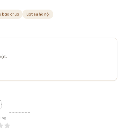
su bao chua
luật sư hà nội
mật.
ting