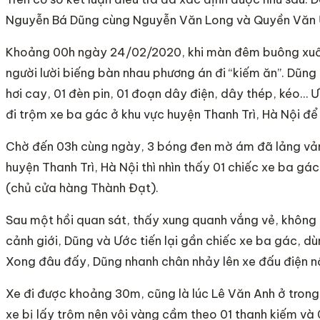
Nguyễn Bá Dũng cùng Nguyễn Văn Long và Quyền Văn Ướ
Khoảng 00h ngày 24/02/2020, khi màn đêm buông xuống,
người lười biếng bàn nhau phương án đi “kiếm ăn”. Dũng
hơi cay, 01 đèn pin, 01 đoạn dây điện, dây thép, kéo…
đi trộm xe ba gác ở khu vực huyện Thanh Trì, Hà Nội để b
Chờ đến 03h cùng ngày, 3 bóng đen mờ ám đã lảng vản
huyện Thanh Trì, Hà Nội thì nhìn thấy 01 chiếc xe ba gá
(chủ cửa hàng Thành Đạt).
Sau một hồi quan sát, thấy xung quanh vắng vẻ, không 
cảnh giới, Dũng và Ước tiến lại gần chiếc xe ba gác, dù
Xong đâu đấy, Dũng nhanh chân nhảy lên xe đấu điện n
Xe đi được khoảng 30m, cũng là lúc Lê Văn Anh ở trong
xe bị lấy trộm nên vội vàng cầm theo 01 thanh kiếm và 