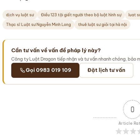
dịch vụ luật sư
Điều 123 tội giết người theo bộ luật hình sự
luat 
Thạc sĩ Luật sư Nguyễn Minh Long
thuê luật sư giỏi tại hà nội
Cần tư vấn về vấn đề pháp lý này?
Công ty Luật Dragon tiếp nhận và tư vấn nhanh chóng, bảo 
Gọi 0983 019 109
Đặt lịch tư vấn
0
Article Ra