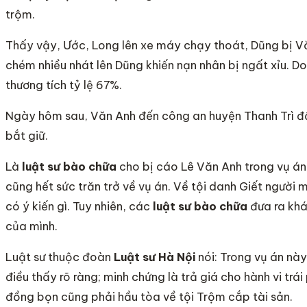
trộm.
Thấy vậy, Ước, Long lên xe máy chạy thoát, Dũng bị V
chém nhiều nhát lên Dũng khiến nạn nhân bị ngất xỉu. D
thương tích tỷ lệ 67%.
Ngày hôm sau, Văn Anh đến công an huyện Thanh Trì đầ
bắt giữ.
Là
luật sư bào chữa
cho bị cáo Lê Văn Anh trong vụ án 
cũng hết sức trăn trở về vụ án. Về tội danh Giết ngườ
có ý kiến gì. Tuy nhiên, các
luật sư bào chữa
đưa ra khá
của mình.
Luật sư thuộc đoàn
Luật sư Hà Nội
nói: Trong vụ án này
điều thấy rõ ràng; minh chứng là trả giá cho hành vi tr
đồng bọn cũng phải hầu tòa về tội Trộm cắp tài sản.