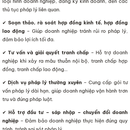
loại hình doanh nghiệp, đăng ký kinh doanh, đến các
thủ tục pháp lý liên quan.
✔
Soạn thảo, rà soát hợp đồng kinh tế, hợp đồng
lao động
– Giúp doanh nghiệp tránh rủi ro pháp lý,
đảm bảo lợi ích tối đa.
✔
Tư vấn và giải quyết tranh chấp
– Hỗ trợ doanh
nghiệp khi xảy ra mâu thuẫn nội bộ, tranh chấp hợp
đồng, tranh chấp lao động…
✔
Dịch vụ pháp lý thường xuyên
– Cung cấp gói tư
vấn pháp lý dài hạn, giúp doanh nghiệp vận hành trơn
tru và đúng pháp luật.
✔
Hỗ trợ đầu tư – sáp nhập – chuyển đổi doanh
nghiệp
– Đảm bảo doanh nghiệp thực hiện đúng quy
trình, tránh sai sót pháp lý.