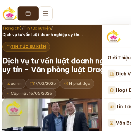
Trang chủ
/
Tin tức sự kiện
/
Dịch vụ tư vấn luật doanh nghiệp uy tín…
TIN TỨC SỰ KIỆN
Giới Thiệu
Dịch vụ tư vấn luật doanh nghiệp
uy tín – Văn phòng luật Dragon
Dịch V
admin
17/03/2025
14 phút đọc
Hoạt 
Cập nhật 16/05/2026
Tin Tứ
Văn B