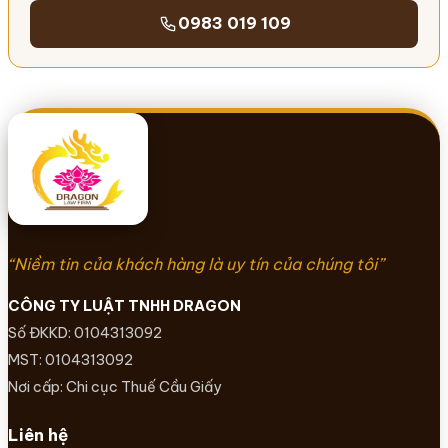
0983 019 109
“Niềm tin của khách hàng là uy tín của chúng tôi”
CÔNG TY LUẬT TNHH DRAGON
Số ĐKKD: 0104313092
MST: 0104313092
Nơi cấp: Chi cục Thuế Cầu Giấy
Liên hệ