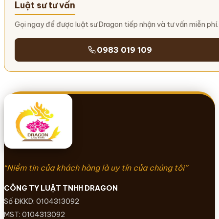
Luật sư tư vấn
Gọi ngay để được luật sư Dragon tiếp nhận và tư vấn miễn phí.
0983 019 109
“Niềm tin của khách hàng là uy tín của chúng tôi”
CÔNG TY LUẬT TNHH DRAGON
Số ĐKKD: 0104313092
MST: 0104313092