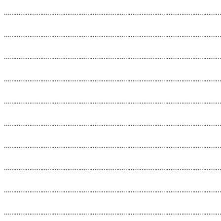
…………………………………………………………………………………………………………
…………………………………………………………………………………………………………
…………………………………………………………………………………………………………
…………………………………………………………………………………………………………
…………………………………………………………………………………………………………
…………………………………………………………………………………………………………
…………………………………………………………………………………………………………
…………………………………………………………………………………………………………
…………………………………………………………………………………………………………
…………………………………………………………………………………………………………