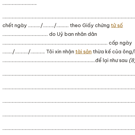
………………………….
…………………………………………………………………………………………………………
chết ngày ………../………./……….. theo Giấy chứng
tử số
………………………………….. do Uỷ ban nhân dân
………………………………………………………………………………….. cấp ngày
………/…………/…………. Tôi xin nhận
tài sản
thừa kế của ông
…………………………………………………………………………để lại như sau
(8
…………………………………………………………………………………………………………
…………………………………………………………………………………………………………
…………………………………………………………………………………………………………
…………………………………………………………………………………………………………
…………………………………………………………………………………………………………