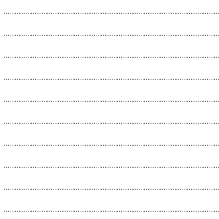
…………………………………………………………………………………………………………
…………………………………………………………………………………………………………
…………………………………………………………………………………………………………
…………………………………………………………………………………………………………
…………………………………………………………………………………………………………
…………………………………………………………………………………………………………
…………………………………………………………………………………………………………
…………………………………………………………………………………………………………
…………………………………………………………………………………………………………
…………………………………………………………………………………………………………