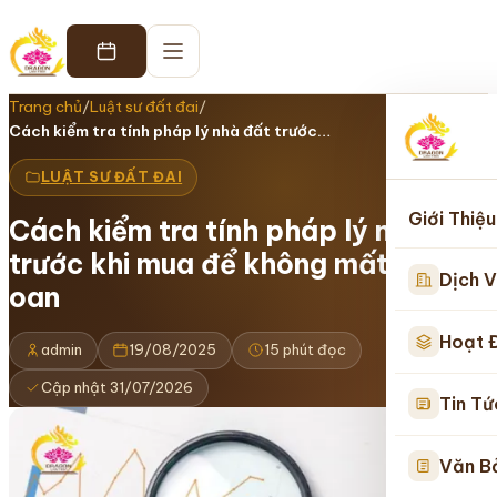
Trang chủ
/
Luật sư đất đai
/
Cách kiểm tra tính pháp lý nhà đất trước…
LUẬT SƯ ĐẤT ĐAI
Giới Thiệu
Cách kiểm tra tính pháp lý nhà đất
trước khi mua để không mất tiền
Dịch V
oan
Hoạt 
admin
19/08/2025
15 phút đọc
Cập nhật 31/07/2026
Tin Tứ
Văn B