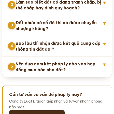
Làm sao biết đất có đang tranh chấp, bị
▼
2
thế chấp hay dính quy hoạch?
Đất chưa có sổ đỏ thì có được chuyển
▼
3
nhượng không?
Bao lâu thì nhận được kết quả cung cấp
▼
4
thông tin đất đai?
Nên đưa cam kết pháp lý nào vào hợp
▼
5
đồng mua bán nhà đất?
Cần tư vấn về vấn đề pháp lý này?
Công ty Luật Dragon tiếp nhận và tư vấn nhanh chóng,
bảo mật.