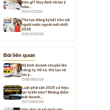
kiện gì? Quy định và lưu ý
năm…
31/07/2026
Thủ tục đăng ký kết hôn với
người nước ngoài mới nhất
2026
30/07/2026
Bài liên quan
Hộ kinh doanh chuyển lên
công ty: Hồ sơ, thủ tục và
lưu ý…
08/08/2026
Luật phá sản 2025 có hiệu
lực từ khi nào? Những điểm
mới doanh…
07/08/2026
Vốn điều lệ tối thiểu khi