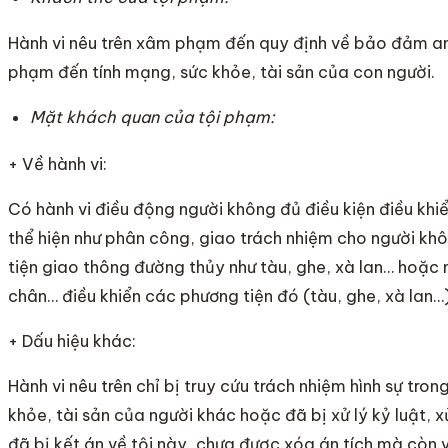
Hành vi nêu trên xâm phạm đến quy định về bảo đảm a
phạm đến tính mạng, sức khỏe, tài sản của con người.
Mặt khách quan của tội phạm:
+ Về hành vi:
Có hành vi điều động người không đủ điều kiện điều kh
thể hiện như phân công, giao trách nhiệm cho người kh
tiện giao thông đường thủy như tàu, ghe, xà lan… hoặc n
chân… điều khiển các phương tiện đó (tàu, ghe, xà lan…
+ Dấu hiệu khác:
Hành vi nêu trên chỉ bị truy cứu trách nhiệm hình sự tro
khỏe, tài sản của người khác hoặc đã bị xử lý kỷ luật, 
đã bị kết án về tội này, chưa được xóa án tích mà còn 