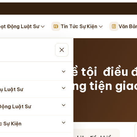
ạt Động Luật Sư
Tin Tức Sự Kiện
Văn Bả
sự quy định về tội điều
u khiển phương tiện gi
ụ Luật Sư
Động Luật Sư
07/2026
c Sự Kiện