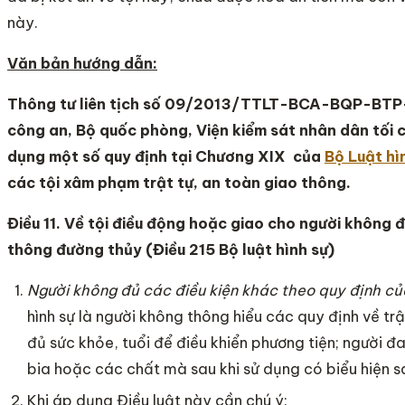
này.
Văn bản hướng dẫn:
Thông tư liên tịch số 09/2013/TTLT-BCA-BQP-B
công an, Bộ quốc phòng, Viện kiểm sát nhân dân tối 
dụng một số quy định tại Chương XIX của
Bộ Luật hì
các tội xâm phạm trật tự, an toàn giao thông.
Điều 11. Về tội điều động hoặc giao cho người không đ
thông đường thủy
(Điều 215 Bộ luật hình sự)
Người không đủ các điều kiện khác theo quy định c
hình sự là người không thông hiểu các quy định về t
đủ sức khỏe, tuổi để điều khiển phương tiện; người đ
bia hoặc các chất mà sau khi sử dụng có biểu hiện s
Khi áp dụng Điều luật này cần chú ý: