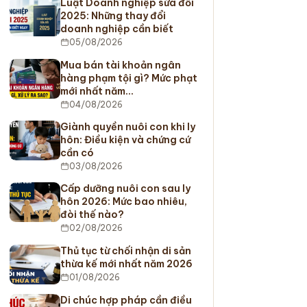
Luật Doanh nghiệp sửa đổi
2025: Những thay đổi
doanh nghiệp cần biết
05/08/2026
Mua bán tài khoản ngân
hàng phạm tội gì? Mức phạt
mới nhất năm…
04/08/2026
Giành quyền nuôi con khi ly
hôn: Điều kiện và chứng cứ
cần có
03/08/2026
Cấp dưỡng nuôi con sau ly
hôn 2026: Mức bao nhiêu,
đòi thế nào?
02/08/2026
Thủ tục từ chối nhận di sản
thừa kế mới nhất năm 2026
01/08/2026
Di chúc hợp pháp cần điều