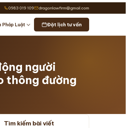
0983 019 109
dragonlawfirm@gmail.com
n Pháp Luật
Đặt lịch tư vấn
 động người
ao thông đường
Tìm kiếm bài viết