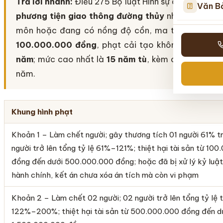
Trả lời nhanh:
Điều 275 Bộ luật Hình sự quy định tội
Văn B
phương tiện giao thông đường thủy
như người khô
môn hoặc đang có nồng độ cồn, ma túy. Khung c
100.000.000 đồng
, phạt cải tạo không giam gi
năm
; mức cao nhất là
15 năm tù
, kèm cấm đảm nhi
năm.
Khung hình phạt
Khoản 1 – Làm chết người; gây thương tích 01 người 61% tr
người trở lên tổng tỷ lệ 61%–121%; thiệt hại tài sản từ 10
đồng đến dưới 500.000.000 đồng; hoặc đã bị xử lý kỷ luật
hành chính, kết án chưa xóa án tích mà còn vi phạm
Khoản 2 – Làm chết 02 người; 02 người trở lên tổng tỷ lệ 
122%–200%; thiệt hại tài sản từ 500.000.000 đồng đến d