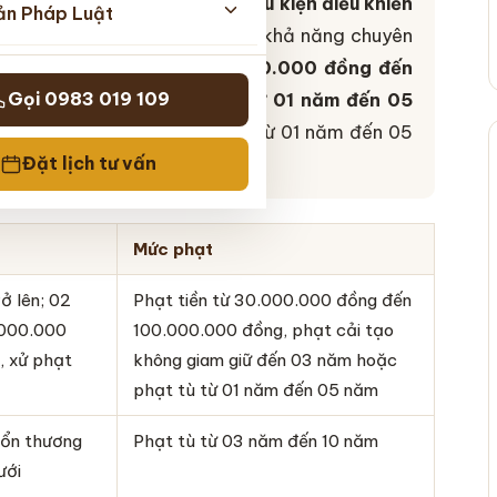
điều động người không đủ điều kiện điều khiển
ản Pháp Luật
ng có bằng, giấy chứng nhận khả năng chuyên
ơ bản là
phạt tiền từ 30.000.000 đồng đến
Gọi 0983 019 109
ữ đến 03 năm hoặc
phạt tù từ 01 năm đến 05
ệm chức vụ, cấm hành nghề từ 01 năm đến 05
Đặt lịch tư vấn
Mức phạt
ở lên; 02
Phạt tiền từ 30.000.000 đồng đến
0.000.000
100.000.000 đồng, phạt cải tạo
, xử phạt
không giam giữ đến 03 năm hoặc
phạt tù từ 01 năm đến 05 năm
tổn thương
Phạt tù từ 03 năm đến 10 năm
ưới