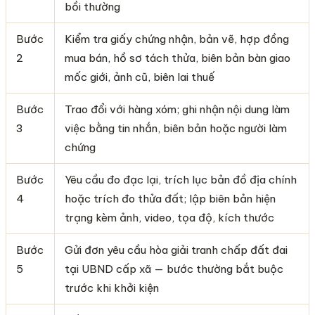
bồi thường
Bước
Kiểm tra giấy chứng nhận, bản vẽ, hợp đồng
2
mua bán, hồ sơ tách thửa, biên bản bàn giao
mốc giới, ảnh cũ, biên lai thuế
Bước
Trao đổi với hàng xóm; ghi nhận nội dung làm
3
việc bằng tin nhắn, biên bản hoặc người làm
chứng
Bước
Yêu cầu đo đạc lại, trích lục bản đồ địa chính
4
hoặc trích đo thửa đất; lập biên bản hiện
trạng kèm ảnh, video, tọa độ, kích thước
Bước
Gửi đơn yêu cầu hòa giải tranh chấp đất đai
5
tại UBND cấp xã — bước thường bắt buộc
trước khi khởi kiện