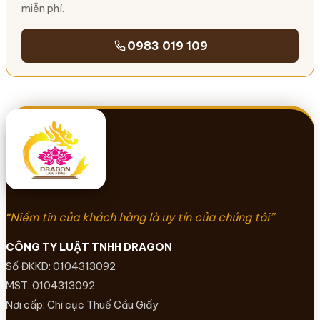
miễn phí.
0983 019 109
“Niềm tin của khách hàng là uy tín của chúng tôi”
CÔNG TY LUẬT TNHH DRAGON
Số ĐKKD: 0104313092
MST: 0104313092
Nơi cấp: Chi cục Thuế Cầu Giấy