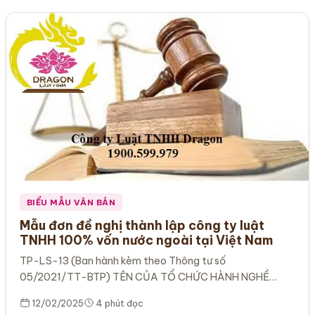
BIỂU MẪU VĂN BẢN
Mẫu đơn đề nghị thành lập công ty luật
TNHH 100% vốn nước ngoài tại Việt Nam
TP-LS-13 (Ban hành kèm theo Thông tư số
05/2021/TT-BTP) TÊN CỦA TỔ CHỨC HÀNH NGHỀ
LUẬT SƯ NƯỚC NGOÀI CỘNG HÒA XÃ…
12/02/2025
4 phút đọc