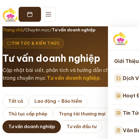
Trang chủ
/
Chuyên mục
/
Tư vấn doanh nghiệp
TIN TỨC & KIẾN THỨC
Tư vấn doanh nghiệp
Giới Thiệu
Cập nhật bài viết, phân tích và hướng dẫn chuyên sâu
trong chuyên mục
Tư vấn doanh nghiệp
.
Dịch V
Hoạt 
Tất cả
Lao động – Bảo hiểm
Tin Tứ
Thủ tục cấp phép
Trọng tài thương mại
Tư vấn doanh nghiệp
Tư vấn đầu tư
Văn B