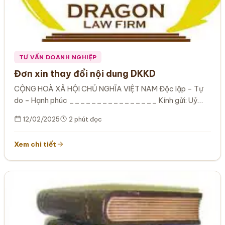
TƯ VẤN DOANH NGHIỆP
Đơn xin thay đổi nội dung DKKD
CỘNG HOÀ XÃ HỘI CHỦ NGHĨA VIỆT NAM Độc lập – Tự
do – Hạnh phúc ________________ Kính gửi: Uỷ
ban nhân…
12/02/2025
2 phút đọc
Xem chi tiết