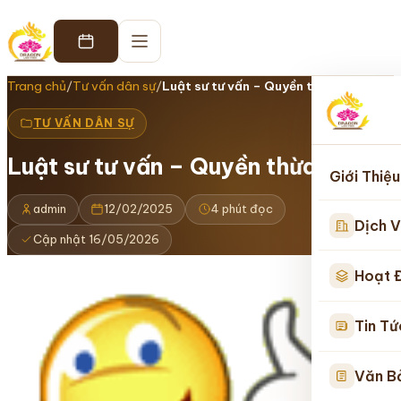
Trang chủ
/
Tư vấn dân sự
/
Luật sư tư vấn – Quyền thừa kế
TƯ VẤN DÂN SỰ
Luật sư tư vấn – Quyền thừa kế
Giới Thiệu
admin
12/02/2025
4 phút đọc
Dịch V
Cập nhật 16/05/2026
Hoạt 
Tin Tứ
Văn B