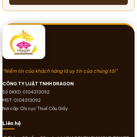
“Niềm tin của khách hàng là uy tín của chúng tôi”
CÔNG TY LUẬT TNHH DRAGON
Số ĐKKD: 0104313092
MST: 0104313092
Nơi cấp: Chi cục Thuế Cầu Giấy
Liên hệ