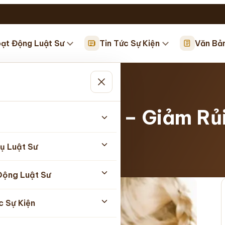
ạt Động Luật Sư
Tin Tức Sự Kiện
Văn Bả
 Giảm…
Doanh Nghiệp – Giảm Rủi
ụ Luật Sư
Động Luật Sư
c Sự Kiện