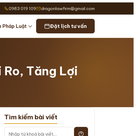
0983 019 109
dragonlawfirm@gmail.com
n Pháp Luật
Đặt lịch tư vấn
 Ro, Tăng Lợi
Tìm kiếm bài viết