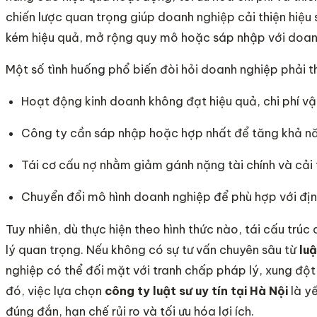
chiến lược quan trọng giúp doanh nghiệp cải thiện hiệu
kém hiệu quả, mở rộng quy mô hoặc sáp nhập với doan
Một số tình huống phổ biến đòi hỏi doanh nghiệp phải th
Hoạt động kinh doanh không đạt hiệu quả, chi phí vậ
Công ty cần sáp nhập hoặc hợp nhất để tăng khả nă
Tái cơ cấu nợ nhằm giảm gánh nặng tài chính và cải 
Chuyển đổi mô hình doanh nghiệp để phù hợp với địn
Tuy nhiên, dù thực hiện theo hình thức nào, tái cấu tr
lý quan trọng. Nếu không có sự tư vấn chuyên sâu từ
luậ
nghiệp có thể đối mặt với tranh chấp pháp lý, xung đột 
đó, việc lựa chọn
công ty luật sư uy tín tại Hà Nội
là y
đúng đắn, hạn chế rủi ro và tối ưu hóa lợi ích.