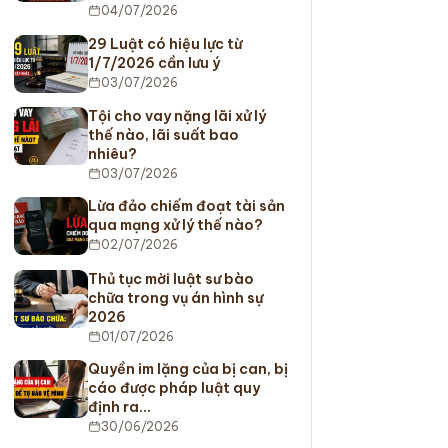
04/07/2026
29 Luật có hiệu lực từ
1/7/2026 cần lưu ý
03/07/2026
Tội cho vay nặng lãi xử lý
thế nào, lãi suất bao
nhiêu?
03/07/2026
Lừa đảo chiếm đoạt tài sản
qua mạng xử lý thế nào?
02/07/2026
Thủ tục mời luật sư bào
chữa trong vụ án hình sự
2026
01/07/2026
Quyền im lặng của bị can, bị
cáo được pháp luật quy
định ra…
30/06/2026