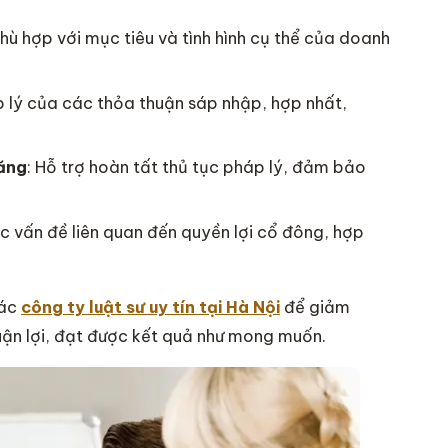
hù hợp với mục tiêu và tình hình cụ thể của doanh
 lý của các thỏa thuận sáp nhập, hợp nhất,
năng
: Hỗ trợ hoàn tất thủ tục pháp lý, đảm bảo
ác vấn đề liên quan đến quyền lợi cổ đông, hợp
các
công ty luật sư uy tín tại Hà Nội
để giảm
thuận lợi, đạt được kết quả như mong muốn.