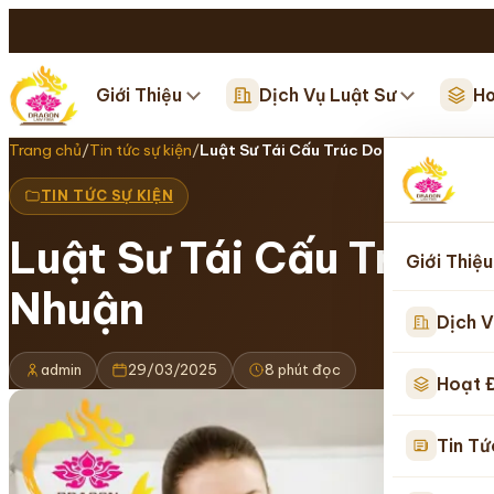
Giới Thiệu
Dịch Vụ Luật Sư
Ho
Trang chủ
/
Tin tức sự kiện
/
Luật Sư Tái Cấu Trúc Doanh Nghiệp –
TIN TỨC SỰ KIỆN
Luật Sư Tái Cấu Trúc 
Giới Thiệu
Nhuận
Dịch V
admin
29/03/2025
8 phút đọc
Hoạt 
Tin Tứ