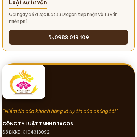
Luật sư tư vấn
Gọi ngay để được luật sư Dragon tiếp nhận và tư vấn
miễn phí.
0983 019 109
“Niềm tin của khách hàng là uy tín của chúng tôi”
CÔNG TY LUẬT TNHH DRAGON
Số ĐKKD: 0104313092