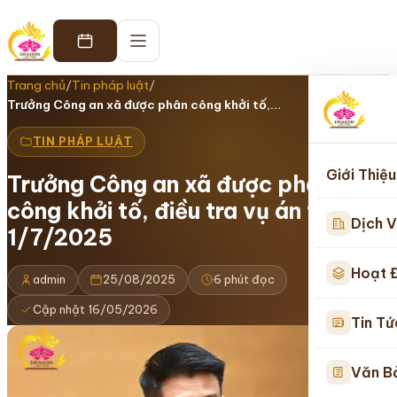
Trang chủ
/
Tin pháp luật
/
Trưởng Công an xã được phân công khởi tố,…
TIN PHÁP LUẬT
Giới Thiệu
Trưởng Công an xã được phân
công khởi tố, điều tra vụ án từ
Dịch V
1/7/2025
Hoạt 
admin
25/08/2025
6 phút đọc
Cập nhật 16/05/2026
Tin Tứ
Văn B